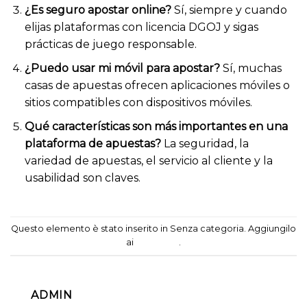
¿Es seguro apostar online?
Sí, siempre y cuando
elijas plataformas con licencia DGOJ y sigas
prácticas de juego responsable.
¿Puedo usar mi móvil para apostar?
Sí, muchas
casas de apuestas ofrecen aplicaciones móviles o
sitios compatibles con dispositivos móviles.
Qué características son más importantes en una
plataforma de apuestas?
La seguridad, la
variedad de apuestas, el servicio al cliente y la
usabilidad son claves.
Questo elemento è stato inserito in Senza categoria. Aggiungilo
ai
segnalibri
.
ADMIN