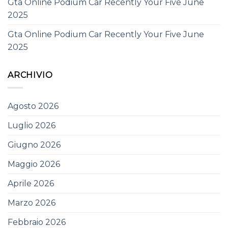
Gta Online Podium Car Recently Your Five June
2025
Gta Online Podium Car Recently Your Five June
2025
ARCHIVIO
Agosto 2026
Luglio 2026
Giugno 2026
Maggio 2026
Aprile 2026
Marzo 2026
Febbraio 2026