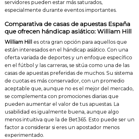
servidores pueden estar más saturados,
especialmente durante eventos importantes.
Comparativa de casas de apuestas España
que ofrecen hándicap asiático: William Hill
William Hill
es otra gran opción para aquellos que
están interesados en el hándicap asiático. Con una
oferta variada de deportes y un enfoque específico
en el fútbol y las carreras, se sitúa como una de las
casas de apuestas preferidas de muchos. Su sistema
de cuotas es más conservador, con un promedio
aceptable que, aunque no es el mejor del mercado,
se complementa con promociones diarias que
pueden aumentar el valor de tus apuestas. La
usabilidad es igualmente buena, aunque algo
menos intuitiva que la de Bet365. Esto puede ser un
factor a considerar si eres un apostador menos
experimentado.