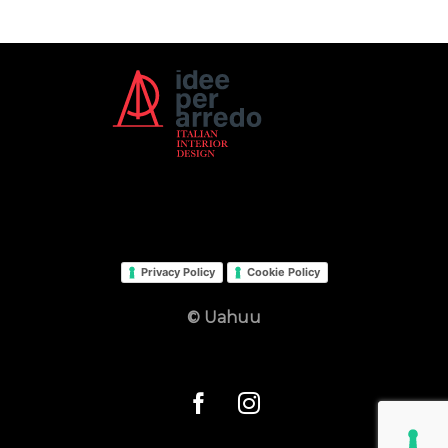
Privacy Policy
Cookie Policy
© Uahuu