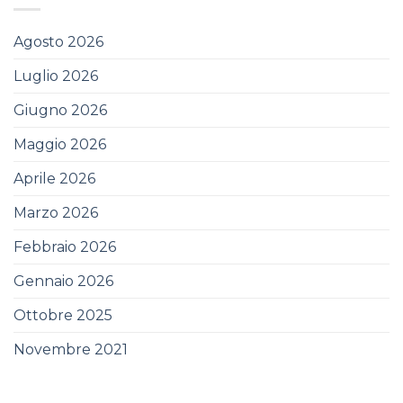
Agosto 2026
Luglio 2026
Giugno 2026
Maggio 2026
Aprile 2026
Marzo 2026
Febbraio 2026
Gennaio 2026
Ottobre 2025
Novembre 2021