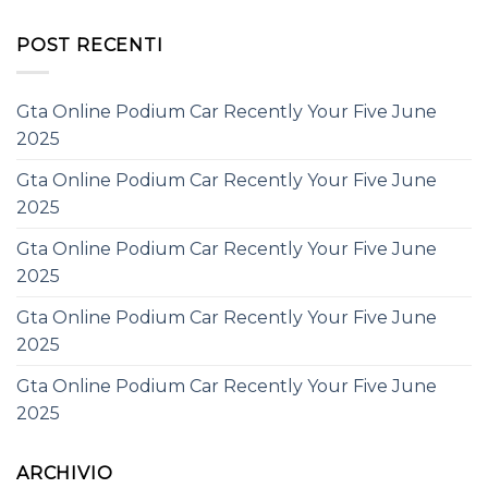
POST RECENTI
Gta Online Podium Car Recently Your Five June
2025
Gta Online Podium Car Recently Your Five June
2025
Gta Online Podium Car Recently Your Five June
2025
Gta Online Podium Car Recently Your Five June
2025
Gta Online Podium Car Recently Your Five June
2025
ARCHIVIO