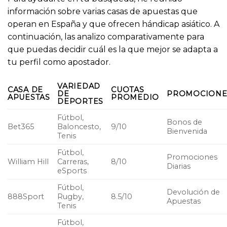
información sobre varias casas de apuestas que
operan en España y que ofrecen hándicap asiático. A
continuación, las analizo comparativamente para
que puedas decidir cuál es la que mejor se adapta a
tu perfil como apostador.
VARIEDAD
CASA DE
CUOTAS
DE
PROMOCIONE
APUESTAS
PROMEDIO
DEPORTES
Fútbol,
Bonos de
Bet365
Baloncesto,
9/10
Bienvenida
Tenis
Fútbol,
Promociones
William Hill
Carreras,
8/10
Diarias
eSports
Fútbol,
Devolución de
888Sport
Rugby,
8.5/10
Apuestas
Tenis
Fútbol,