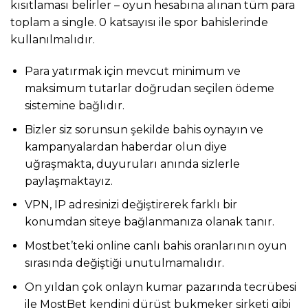
kısıtlaması belirler – oyun hesabına alınan tüm para
toplam a single. 0 katsayısı ile spor bahislerinde
kullanılmalıdır.
Para yatırmak için mevcut minimum ve
maksimum tutarlar doğrudan seçilen ödeme
sistemine bağlıdır.
Bizler siz sorunsun şekilde bahis oynayın ve
kampanyalardan haberdar olun diye
uğraşmakta, duyuruları anında sizlerle
paylaşmaktayız.
VPN, IP adresinizi değiştirerek farklı bir
konumdan siteye bağlanmanıza olanak tanır.
Mostbet’teki online canlı bahis oranlarının oyun
sırasında değiştiği unutulmamalıdır.
On yıldan çok onlayn kumar pazarında tecrübesi
ile MostBet kendini dürüst bukmeker şirketi gibi