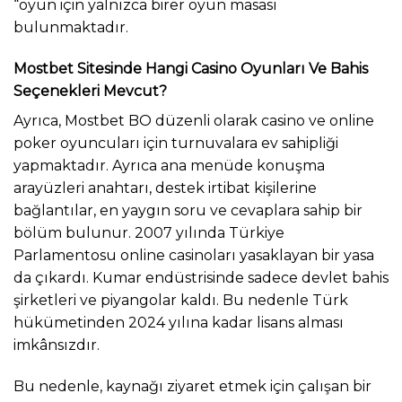
“oyun için yalnızca birer oyun masası
bulunmaktadır.
Mostbet Sitesinde Hangi Casino Oyunları Ve Bahis
Seçenekleri Mevcut?
Ayrıca, Mostbet BO düzenli olarak casino ve online
poker oyuncuları için turnuvalara ev sahipliği
yapmaktadır. Ayrıca ana menüde konuşma
arayüzleri anahtarı, destek irtibat kişilerine
bağlantılar, en yaygın soru ve cevaplara sahip bir
bölüm bulunur. 2007 yılında Türkiye
Parlamentosu online casinoları yasaklayan bir yasa
da çıkardı. Kumar endüstrisinde sadece devlet bahis
şirketleri ve piyangolar kaldı. Bu nedenle Türk
hükümetinden 2024 yılına kadar lisans alması
imkânsızdır.
Bu nedenle, kaynağı ziyaret etmek için çalışan bir