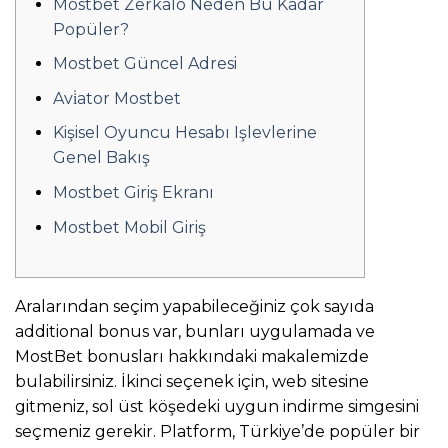
Mostbet Zerkalo Neden Bu Kadar
Popüler?
Mostbet Güncel Adresi
Avi̇ator Mostbet
Kişisel Oyuncu Hesabı Işlevlerine
Genel Bakış
Mostbet Giriş Ekranı
Mostbet Mobil Giriş
Aralarından seçim yapabileceğiniz çok sayıda
additional bonus var, bunları uygulamada ve
MostBet bonusları hakkındaki makalemizde
bulabilirsiniz. İkinci seçenek için, web sitesine
gitmeniz, sol üst köşedeki uygun indirme simgesini
seçmeniz gerekir. Platform, Türkiye’de popüler bir