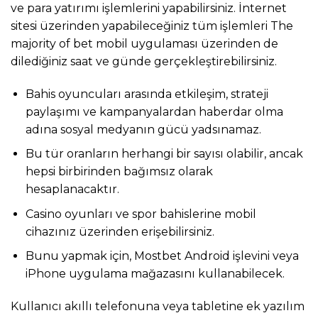
ve para yatırımı işlemlerini yapabilirsiniz. İnternet
sitesi üzerinden yapabileceğiniz tüm işlemleri The
majority of bet mobil uygulaması üzerinden de
dilediğiniz saat ve günde gerçekleştirebilirsiniz.
Bahis oyuncuları arasında etkileşim, strateji
paylaşımı ve kampanyalardan haberdar olma
adına sosyal medyanın gücü yadsınamaz.
Bu tür oranların herhangi bir sayısı olabilir, ancak
hepsi birbirinden bağımsız olarak
hesaplanacaktır.
Casino oyunları ve spor bahislerine mobil
cihazınız üzerinden erişebilirsiniz.
Bunu yapmak için, Mostbet Android işlevini veya
iPhone uygulama mağazasını kullanabilecek.
Kullanıcı akıllı telefonuna veya tabletine ek yazılım