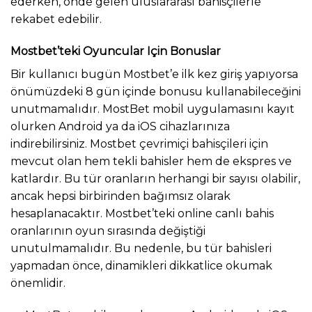
ederken, önde gelen uluslararası bahisçilerle
rekabet edebilir.
Mostbet’teki Oyuncular Için Bonuslar
Bir kullanıcı bugün Mostbet’e ilk kez giriş yapıyorsa
önümüzdeki 8 gün içinde bonusu kullanabileceğini
unutmamalıdır. MostBet mobil uygulamasını kayıt
olurken Android ya da iOS cihazlarınıza
indirebilirsiniz. Mostbet çevrimiçi bahisçileri için
mevcut olan hem tekli bahisler hem de ekspres ve
katlardır. Bu tür oranların herhangi bir sayısı olabilir,
ancak hepsi birbirinden bağımsız olarak
hesaplanacaktır. Mostbet’teki online canlı bahis
oranlarının oyun sırasında değiştiği
unutulmamalıdır. Bu nedenle, bu tür bahisleri
yapmadan önce, dinamikleri dikkatlice okumak
önemlidir.