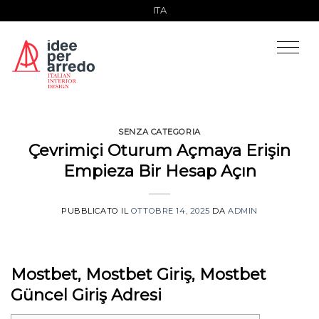
Salta
ITA
ai
contenuti
SENZA CATEGORIA
Çevrimiçi Oturum Açmaya Erişin
Empieza Bir Hesap Açın
PUBBLICATO IL
OTTOBRE 14, 2025
DA
ADMIN
Mostbet, Mostbet Giriş, Mostbet
Güncel Giriş Adresi