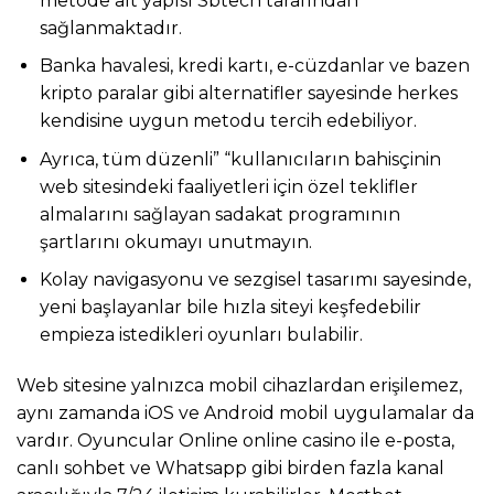
metode alt yapısı Sbtech tarafından
sağlanmaktadır.
Banka havalesi, kredi kartı, e-cüzdanlar ve bazen
kripto paralar gibi alternatifler sayesinde herkes
kendisine uygun metodu tercih edebiliyor.
Ayrıca, tüm düzenli” “kullanıcıların bahisçinin
web sitesindeki faaliyetleri için özel teklifler
almalarını sağlayan sadakat programının
şartlarını okumayı unutmayın.
Kolay navigasyonu ve sezgisel tasarımı sayesinde,
yeni başlayanlar bile hızla siteyi keşfedebilir
empieza istedikleri oyunları bulabilir.
Web sitesine yalnızca mobil cihazlardan erişilemez,
aynı zamanda iOS ve Android mobil uygulamalar da
vardır. Oyuncular Online online casino ile e-posta,
canlı sohbet ve Whatsapp gibi birden fazla kanal