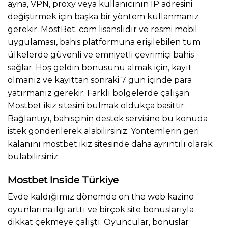
ayna, VPN, proxy veya kullanıcının IP adresini
değiştirmek için başka bir yöntem kullanmanız
gerekir. MostBet. com lisanslıdır ve resmi mobil
uygulaması, bahis platformuna erişilebilen tüm
ülkelerde güvenli ve emniyetli çevrimiçi bahis
sağlar. Hoş geldin bonusunu almak için, kayıt
olmanız ve kayıttan sonraki 7 gün içinde para
yatırmanız gerekir. Farklı bölgelerde çalışan
Mostbet ikiz sitesini bulmak oldukça basittir.
Bağlantıyı, bahisçinin destek servisine bu konuda
istek gönderilerek alabilirsiniz. Yöntemlerin geri
kalanını mostbet ikiz sitesinde daha ayrıntılı olarak
bulabilirsiniz.
Mostbet Inside Türkiye
Evde kaldığımız dönemde on the web kazino
oyunlarına ilgi arttı ve birçok site bonuslarıyla
dikkat çekmeye çalıştı. Oyuncular, bonuslar