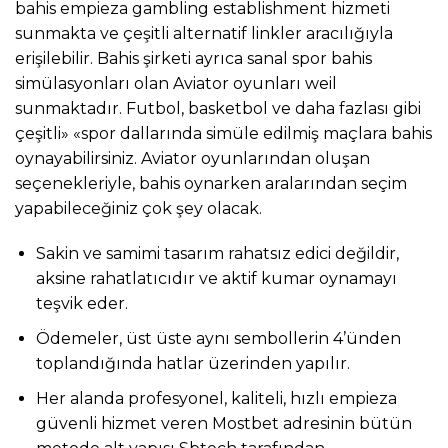
bahis empieza gambling establishment hizmeti
sunmakta ve çeşitli alternatif linkler aracılığıyla
erişilebilir. Bahis şirketi ayrıca sanal spor bahis
simülasyonları olan Aviator oyunları weil
sunmaktadır. Futbol, basketbol ve daha fazlası gibi
çeşitli» «spor dallarında simüle edilmiş maçlara bahis
oynayabilirsiniz. Aviator oyunlarından oluşan
seçenekleriyle, bahis oynarken aralarından seçim
yapabileceğiniz çok şey olacak.
Sakin ve samimi tasarım rahatsız edici değildir,
aksine rahatlatıcıdır ve aktif kumar oynamayı
teşvik eder.
Ödemeler, üst üste aynı sembollerin 4’ünden
toplandığında hatlar üzerinden yapılır.
Her alanda profesyonel, kaliteli, hızlı empieza
güvenli hizmet veren Mostbet adresinin bütün