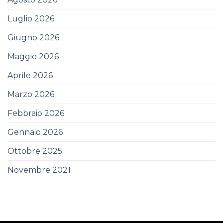
Luglio 2026
Giugno 2026
Maggio 2026
Aprile 2026
Marzo 2026
Febbraio 2026
Gennaio 2026
Ottobre 2025
Novembre 2021