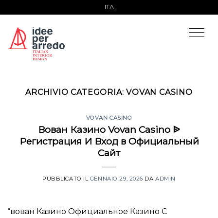
Salta
ITA
ai
contenuti
ARCHIVIO CATEGORIA:
VOVAN CASINO
VOVAN CASINO
Вован Казино Vovan Casino ᐉ
Регистрация И Вход в Официальный
Сайт
PUBBLICATO IL
GENNAIO 29, 2026
DA
ADMIN
“вован Казино Официальное Казино С