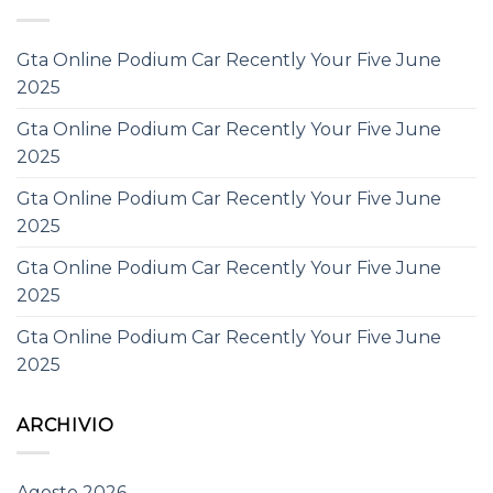
Gta Online Podium Car Recently Your Five June
2025
Gta Online Podium Car Recently Your Five June
2025
Gta Online Podium Car Recently Your Five June
2025
Gta Online Podium Car Recently Your Five June
2025
Gta Online Podium Car Recently Your Five June
2025
ARCHIVIO
Agosto 2026