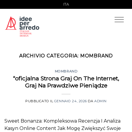
Salta
ITA
ai
contenuti
ARCHIVIO CATEGORIA:
MOMBRAND
MOMBRAND
“oficjalna Strona Graj On The Internet,
Graj Na Prawdziwe Pieniądze
PUBBLICATO IL
GENNAIO 24, 2026
DA
ADMIN
Sweet Bonanza: Kompleksowa Recenzja I Analiza
Kasyn Online Content Jak Mogę Zwiększyć Swoje