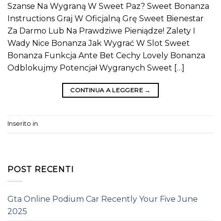
Szanse Na Wygraną W Sweet Paz? Sweet Bonanza
Instructions Graj W Oficjalną Grę Sweet Bienestar
Za Darmo Lub Na Prawdziwe Pieniądze! Zalety I
Wady Nice Bonanza Jak Wygrać W Slot Sweet
Bonanza Funkcja Ante Bet Cechy Lovely Bonanza
Odblokujmy Potencjał Wygranych Sweet […]
CONTINUA A LEGGERE
→
Inserito in
mombrand
POST RECENTI
Gta Online Podium Car Recently Your Five June
2025