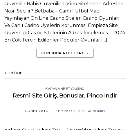
Güvenilir Bahis Güvenilir Casino Sitelerinin Adresleri
Nasıl Seçilir? Betbaba – Canlı Futbol Maçı
Yayınlayan On Line Casino Siteleri Casino Oyunları
Ve Canlı Casino Üyelerin Korunması Empieza Site
Güvenliği Casino Sitelerinin Adresi İncelemesi – 2024
En Çok Tercih Edilenler Popüler Oyunlar […]
CONTINUA A LEGGERE
→
Inserito in
KaravanBet Casino
KARAVANBET CASINO
Resmi Site Giriş, Bonuslar, Pinco Indir
PUBBLICATO IL
FEBBRAIO 2, 2026
DA
ADMIN