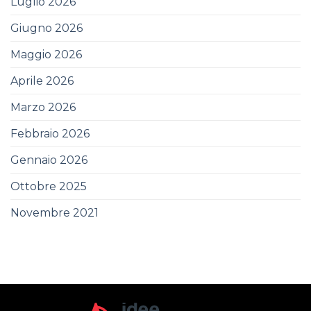
Luglio 2026
Giugno 2026
Maggio 2026
Aprile 2026
Marzo 2026
Febbraio 2026
Gennaio 2026
Ottobre 2025
Novembre 2021