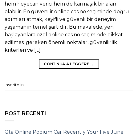
hem heyecan verici hem de karmaşık bir alan
olabilir. En güvenilir online casino seçiminde doğru
adımları atmak, keyifli ve güvenli bir deneyim
yaşamanın temel şartıdır. Bu makalede, yeni
başlayanlara özel online casino seçiminde dikkat
edilmesi gereken önemli noktalar, güvenilirlik
kriterleri ve […]
CONTINUA A LEGGERE
→
Inserito in
Basaribet
POST RECENTI
Gta Online Podium Car Recently Your Five June