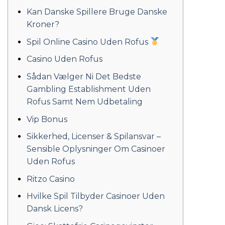
Kan Danske Spillere Bruge Danske
Kroner?
Spil Online Casino Uden Rofus
Casino Uden Rofus
Sådan Vælger Ni Det Bedste
Gambling Establishment Uden
Rofus Samt Nem Udbetaling
Vip Bonus
Sikkerhed, Licenser & Spilansvar –
Sensible Oplysninger Om Casinoer
Uden Rofus
Ritzo Casino
Hvilke Spil Tilbyder Casinoer Uden
Dansk Licens?