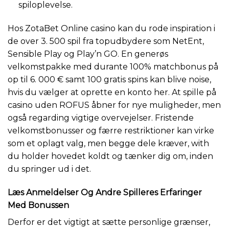
spiloplevelse.
Hos ZotaBet Online casino kan du rode inspiration i
de over 3. 500 spil fra topudbydere som NetEnt,
Sensible Play og Play’n GO. En generøs
velkomstpakke med durante 100% matchbonus på
op til 6. 000 € samt 100 gratis spins kan blive noise,
hvis du vælger at oprette en konto her. At spille på
casino uden ROFUS åbner for nye muligheder, men
også regarding vigtige overvejelser. Fristende
velkomstbonusser og færre restriktioner kan virke
som et oplagt valg, men begge dele kræver, with
du holder hovedet koldt og tænker dig om, inden
du springer ud i det.
Læs Anmeldelser Og Andre Spilleres Erfaringer
Med Bonussen
Derfor er det vigtigt at sætte personlige grænser,