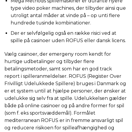
Mega Methods spillemaskiner er durante nyere
type video poker machines, der tilbyder ainsi que
utroligt antal måder at vinde på – op unti flere
hundrede tusinde kombinationer.
Der er selvfølgelig også en række risici ved at
spille på casinoer uden ROFUS eller dansk licens.
Vælg casinoer, der emergeny room kendt for
hurtige udbetalinger og tilbyder flere
betalingsmetoder, samt som har en god track
report i spilleranmeldelser. ROFUS (Register Over
Frivilligt Udelukkede Spillere) bruges i Danmark og
er et system until at hjælpe personer, der ønsker at
udelukke sig selv fra at spille. Udelukkelsen gælder
både på online casinoer og på andre former for spil
(som f. eks sportsvæddemål). Formålet
mediterranean ROFUS er in fremme ansvarligt spil
og reducere risikoen for spilleafhængighed og