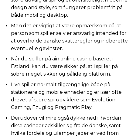
design and style, som fungerer problemfrit på
både mobil og desktop.
Men det er vigtigt at være opmærksom på, at
person som spiller selv er ansvarlig intended for
at overholde danske skatteregler og indberette
eventuelle gevinster.
Når du spiller på ain online casino baseret i
Estland, kan du være sikker på, at i spiller på
sobre meget sikker og pålidelig platform.
Live spil er normalt tilgængelige både på
stationære og mobile enheder og er især ofte
drevet af store spiludviklere som Evolution
Gaming, Ezugi og Pragmatic Play.
Derudover vil mire også dykke ned i, hvordan
disse casinoer adskiller sig fra de danske, samt
hvilke fordele og ulemper jeder er ved from