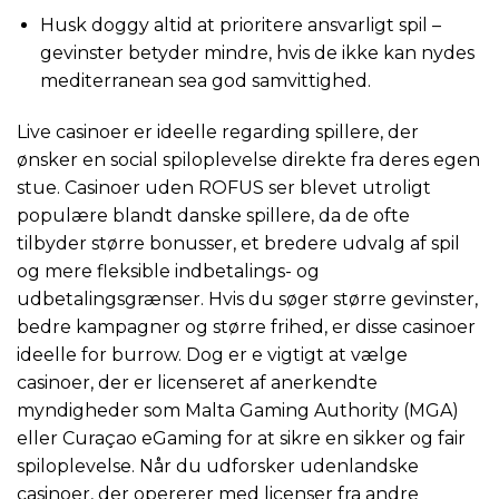
Husk doggy altid at prioritere ansvarligt spil –
gevinster betyder mindre, hvis de ikke kan nydes
mediterranean sea god samvittighed.
Live casinoer er ideelle regarding spillere, der
ønsker en social spiloplevelse direkte fra deres egen
stue. Casinoer uden ROFUS ser blevet utroligt
populære blandt danske spillere, da de ofte
tilbyder større bonusser, et bredere udvalg af spil
og mere fleksible indbetalings- og
udbetalingsgrænser. Hvis du søger større gevinster,
bedre kampagner og større frihed, er disse casinoer
ideelle for burrow. Dog er e vigtigt at vælge
casinoer, der er licenseret af anerkendte
myndigheder som Malta Gaming Authority (MGA)
eller Curaçao eGaming for at sikre en sikker og fair
spiloplevelse. Når du udforsker udenlandske
casinoer, der opererer med licenser fra andre