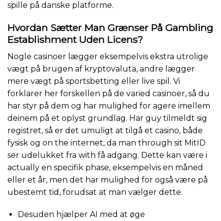
spille på danske platforme.
Hvordan Sætter Man Grænser På Gambling
Establishment Uden Licens?
Nogle casinoer lægger eksempelvis ekstra utrolige
vægt på brugen af kryptovaluta, andre lægger
mere vægt på sportsbetting eller live spil. Vi
forklarer her forskellen på de varied casinoer, så du
har styr på dem og har mulighed for agere imellem
deinem på et oplyst grundlag. Har guy tilmeldt sig
registret, så er det umuligt at tilgå et casino, både
fysisk og on the internet, da man through sit MitID
ser udelukket fra with få adgang. Dette kan være i
actually en specifik phase, eksempelvis en måned
eller et år, men det har mulighed for også være på
ubestemt tid, forudsat at man vælger dette.
Desuden hjælper AI med at øge