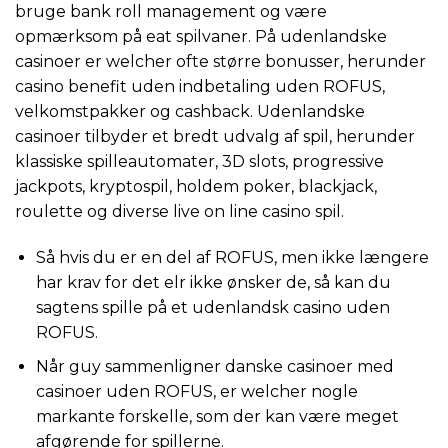
bruge bank roll management og være
opmærksom på eat spilvaner. På udenlandske
casinoer er welcher ofte større bonusser, herunder
casino benefit uden indbetaling uden ROFUS,
velkomstpakker og cashback. Udenlandske
casinoer tilbyder et bredt udvalg af spil, herunder
klassiske spilleautomater, 3D slots, progressive
jackpots, kryptospil, holdem poker, blackjack,
roulette og diverse live on line casino spil.
Så hvis du er en del af ROFUS, men ikke længere
har krav for det elr ikke ønsker de, så kan du
sagtens spille på et udenlandsk casino uden
ROFUS.
Når guy sammenligner danske casinoer med
casinoer uden ROFUS, er welcher nogle
markante forskelle, som der kan være meget
afgørende for spillerne.