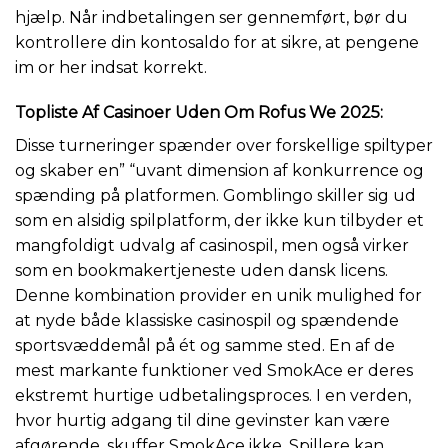
hjælp. Når indbetalingen ser gennemført, bør du
kontrollere din kontosaldo for at sikre, at pengene
im or her indsat korrekt.
Topliste Af Casinoer Uden Om Rofus We 2025:
Disse turneringer spænder over forskellige spiltyper
og skaber en” “uvant dimension af konkurrence og
spænding på platformen. Gomblingo skiller sig ud
som en alsidig spilplatform, der ikke kun tilbyder et
mangfoldigt udvalg af casinospil, men også virker
som en bookmakertjeneste uden dansk licens.
Denne kombination provider en unik mulighed for
at nyde både klassiske casinospil og spændende
sportsvæddemål på ét og samme sted. En af de
mest markante funktioner ved SmokAce er deres
ekstremt hurtige udbetalingsproces. I en verden,
hvor hurtig adgang til dine gevinster kan være
afgørende, skuffer SmokAce ikke. Spillere kan