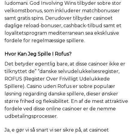
ludomani. God Involving Wins tilbyder sobre stor
velkomstbonus, som inkluderer matchbonusser
samt gratis spins. Derudover tilbyder casinoet
daglige reload-bonuser, cashback-tilbud samt et
loyalitetsprogram mediterranean sea eksklusive
fordele for regelmæssige spillere.
Hvor Kan Jeg Spille I Rofus?
Det betyder egentlig bare, at disse casinoer ikke er
tilknyttet de” “danske selvudelukkelsesregister,
ROFUS (Register Over Frivilligt Udelukkede
Spillere). Casino uden Rofus er sobre populær
løsning regarding danske spillere, dieser ønsker
større frihed og fleksibilitet. En af de mest attraktive
fordele ved disse online casinoer er de nemme
udbetalingsprocesser.
Ja, e gør vi så snart vi ser sikre på, at casinoet