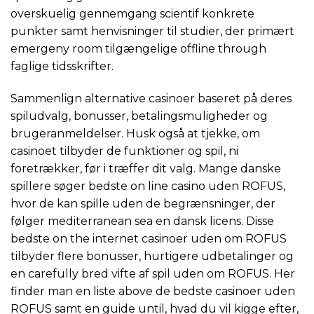
overskuelig gennemgang scientif konkrete
punkter samt henvisninger til studier, der primært
emergeny room tilgængelige offline through
faglige tidsskrifter.
Sammenlign alternative casinoer baseret på deres
spiludvalg, bonusser, betalingsmuligheder og
brugeranmeldelser. Husk også at tjekke, om
casinoet tilbyder de funktioner og spil, ni
foretrækker, før i træffer dit valg. Mange danske
spillere søger bedste on line casino uden ROFUS,
hvor de kan spille uden de begrænsninger, der
følger mediterranean sea en dansk licens. Disse
bedste on the internet casinoer uden om ROFUS
tilbyder flere bonusser, hurtigere udbetalinger og
en carefully bred vifte af spil uden om ROFUS. Her
finder man en liste above de bedste casinoer uden
ROFUS samt en guide until, hvad du vil kigge efter,