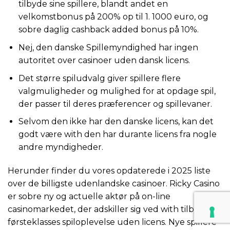
tilbyde sine spillere, blandt andet en
velkomstbonus på 200% op til 1. 1000 euro, og
sobre daglig cashback added bonus på 10%.
Nej, den danske Spillemyndighed har ingen
autoritet over casinoer uden dansk licens.
Det større spiludvalg giver spillere flere
valgmuligheder og mulighed for at opdage spil,
der passer til deres præferencer og spillevaner.
Selvom den ikke har den danske licens, kan det
godt være with den har durante licens fra nogle
andre myndigheder.
Herunder finder du vores opdaterede i 2025 liste
over de billigste udenlandske casinoer. Ricky Casino
er sobre ny og actuelle aktør på on-line
casinomarkedet, der adskiller sig ved with tilbyde en
førsteklasses spiloplevelse uden licens. Nye spillere