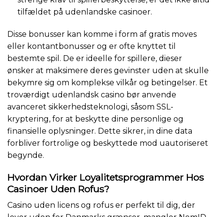
tilfældet på udenlandske casinoer.
Disse bonusser kan komme i form af gratis moves
eller kontantbonusser og er ofte knyttet til
bestemte spil. De er ideelle for spillere, dieser
ønsker at maksimere deres gevinster uden at skulle
bekymre sig om komplekse vilkår og betingelser. Et
troværdigt udenlandsk casino bør anvende
avanceret sikkerhedsteknologi, såsom SSL-
kryptering, for at beskytte dine personlige og
finansielle oplysninger. Dette sikrer, in dine data
forbliver fortrolige og beskyttede mod uautoriseret
begynde.
Hvordan Virker Loyalitetsprogrammer Hos
Casinoer Uden Rofus?
Casino uden licens og rofus er perfekt til dig, der