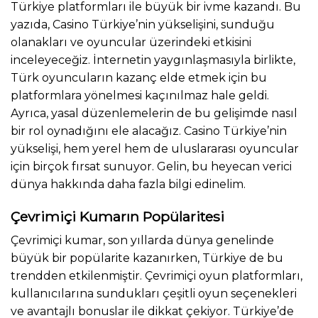
Türkiye platformları ile büyük bir ivme kazandı. Bu
yazıda, Casino Türkiye’nin yükselişini, sunduğu
olanakları ve oyuncular üzerindeki etkisini
inceleyeceğiz. İnternetin yaygınlaşmasıyla birlikte,
Türk oyuncuların kazanç elde etmek için bu
platformlara yönelmesi kaçınılmaz hale geldi.
Ayrıca, yasal düzenlemelerin de bu gelişimde nasıl
bir rol oynadığını ele alacağız. Casino Türkiye’nin
yükselişi, hem yerel hem de uluslararası oyuncular
için birçok fırsat sunuyor. Gelin, bu heyecan verici
dünya hakkında daha fazla bilgi edinelim.
Çevrimiçi Kumarın Popülaritesi
Çevrimiçi kumar, son yıllarda dünya genelinde
büyük bir popülarite kazanırken, Türkiye de bu
trendden etkilenmiştir. Çevrimiçi oyun platformları,
kullanıcılarına sundukları çeşitli oyun seçenekleri
ve avantajlı bonuslar ile dikkat çekiyor. Türkiye’de