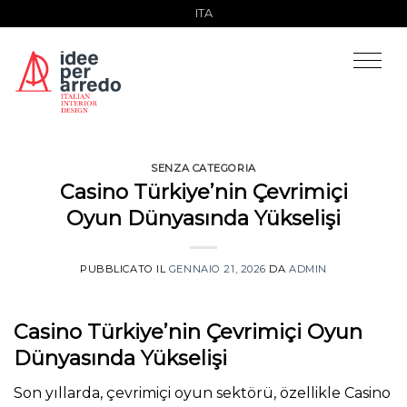
Salta
ITA
ai
contenuti
SENZA CATEGORIA
Casino Türkiye’nin Çevrimiçi
Oyun Dünyasında Yükselişi
PUBBLICATO IL
GENNAIO 21, 2026
DA
ADMIN
Casino Türkiye’nin Çevrimiçi Oyun
Dünyasında Yükselişi
Son yıllarda, çevrimiçi oyun sektörü, özellikle Casino