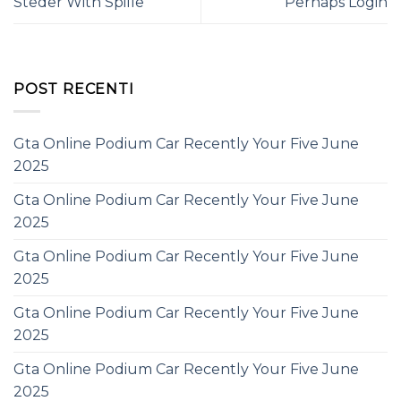
Steder With Spille
Perhaps Login
POST RECENTI
Gta Online Podium Car Recently Your Five June
2025
Gta Online Podium Car Recently Your Five June
2025
Gta Online Podium Car Recently Your Five June
2025
Gta Online Podium Car Recently Your Five June
2025
Gta Online Podium Car Recently Your Five June
2025