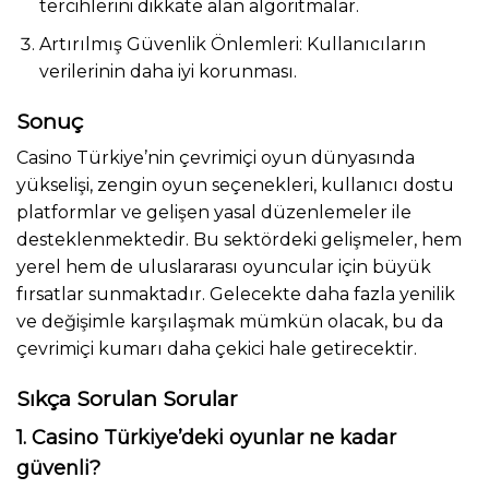
tercihlerini dikkate alan algoritmalar.
Artırılmış Güvenlik Önlemleri: Kullanıcıların
verilerinin daha iyi korunması.
Sonuç
Casino Türkiye’nin çevrimiçi oyun dünyasında
yükselişi, zengin oyun seçenekleri, kullanıcı dostu
platformlar ve gelişen yasal düzenlemeler ile
desteklenmektedir. Bu sektördeki gelişmeler, hem
yerel hem de uluslararası oyuncular için büyük
fırsatlar sunmaktadır. Gelecekte daha fazla yenilik
ve değişimle karşılaşmak mümkün olacak, bu da
çevrimiçi kumarı daha çekici hale getirecektir.
Sıkça Sorulan Sorular
1. Casino Türkiye’deki oyunlar ne kadar
güvenli?