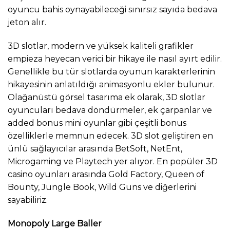
oyuncu bahis oynayabileceği sınırsız sayıda bedava
jeton alır.
3D slotlar, modern ve yüksek kaliteli grafikler
empieza heyecan verici bir hikaye ile nasıl ayırt edilir.
Genellikle bu tür slotlarda oyunun karakterlerinin
hikayesinin anlatıldığı animasyonlu ekler bulunur.
Olağanüstü görsel tasarıma ek olarak, 3D slotlar
oyuncuları bedava döndürmeler, ek çarpanlar ve
added bonus mini oyunlar gibi çeşitli bonus
özelliklerle memnun edecek. 3D slot geliştiren en
ünlü sağlayıcılar arasında BetSoft, NetEnt,
Microgaming ve Playtech yer alıyor. En popüler 3D
casino oyunları arasında Gold Factory, Queen of
Bounty, Jungle Book, Wild Guns ve diğerlerini
sayabiliriz.
Monopoly Large Baller