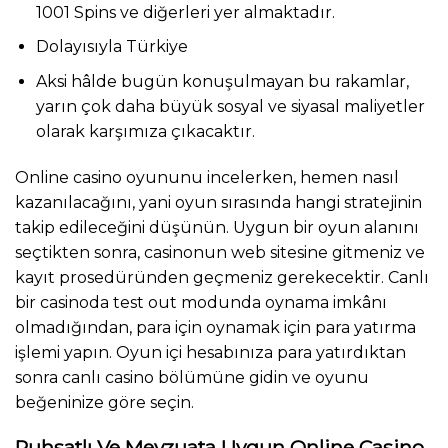
1001 Spins ve diğerleri yer almaktadır.
Dolayısıyla Türkiye
Aksi hâlde bugün konuşulmayan bu rakamlar,
yarın çok daha büyük sosyal ve siyasal maliyetler
olarak karşımıza çıkacaktır.
Online casino oyununu incelerken, hemen nasıl
kazanılacağını, yani oyun sırasında hangi stratejinin
takip edileceğini düşünün. Uygun bir oyun alanını
seçtikten sonra, casinonun web sitesine gitmeniz ve
kayıt prosedüründen geçmeniz gerekecektir. Canlı
bir casinoda test out modunda oynama imkânı
olmadığından, para için oynamak için para yatırma
işlemi yapın. Oyun içi hesabınıza para yatırdıktan
sonra canlı casino bölümüne gidin ve oyunu
beğeninize göre seçin.
Ruhsatlı Ve Mevzuata Uygun Online Casino