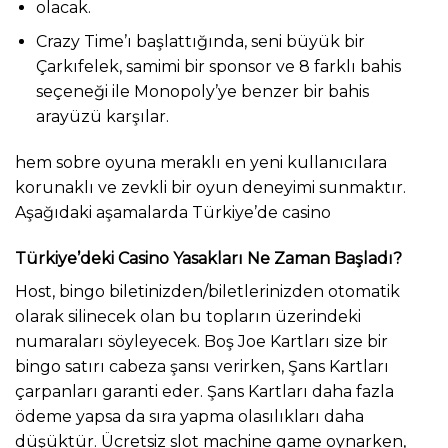
olacak.
Crazy Time’ı başlattığında, seni büyük bir
Çarkıfelek, samimi bir sponsor ve 8 farklı bahis
seçeneği ile Monopoly’ye benzer bir bahis
arayüzü karşılar.
hem sobre oyuna meraklı en yeni kullanıcılara
korunaklı ve zevkli bir oyun deneyimi sunmaktır.
Aşağıdaki aşamalarda Türkiye’de casino
Türkiye’deki Casino Yasakları Ne Zaman Başladı?
Host, bingo biletinizden/biletlerinizden otomatik
olarak silinecek olan bu topların üzerindeki
numaraları söyleyecek. Boş Joe Kartları size bir
bingo satırı cabeza şansı verirken, Şans Kartları
çarpanları garanti eder. Şans Kartları daha fazla
ödeme yapsa da sıra yapma olasılıkları daha
düşüktür. Ücretsiz slot machine game oynarken,