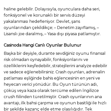
haline gelebilir. Dolayısıyla, oyunculara daha seri,
fonksiyonel ve korunaklı bir servis düzeyi
yakalanması hedefleniyor. Devlet, şans
oyunlarından çekildikçe; – Denetim zayıflamış, –
Lisanslı joe daralmış, – Yasa dışı piyasa patlamıştır.
Casinoda Hangi Canlı Oyunlar Bulunur
Başka bir deyişle, durante sevdiğiniz oyunu finansal
risk olmadan oynayabilir, fonksiyonlarını ve
özelliklerini keşfedebilir, stratejilerini analyze edebilir
ve sadece eğlenebilirsiniz. Crash oyunları, adrenalin
patlaması eşliğinde bahis eğlencesinin en yeni ve
heyecan verici yönüdür. Bu Oyun türünün adı,
çöküş veya kaza olarak tercüme edilen İngilizce
crush fiilinden türetilmiştir. Crash oyunlarının ana
avantajı, ilk bahsi çarpma ve oyunun basitliği ile hızlı
bir şekilde kazanç elde etme olasılığıdır. Tek