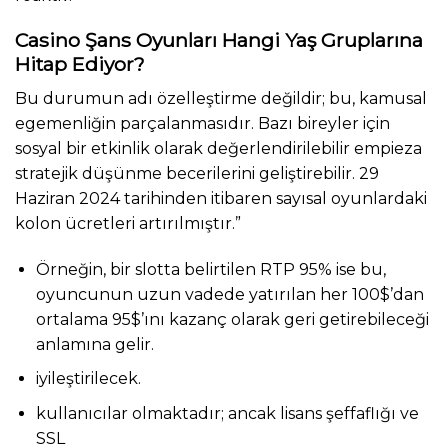
Casino Şans Oyunları Hangi Yaş Gruplarına
Hitap Ediyor?
Bu durumun adı özelleştirme değildir; bu, kamusal
egemenliğin parçalanmasıdır. Bazı bireyler için
sosyal bir etkinlik olarak değerlendirilebilir empieza
stratejik düşünme becerilerini geliştirebilir. 29
Haziran 2024 tarihinden itibaren sayısal oyunlardaki
kolon ücretleri artırılmıştır.”
Örneğin, bir slotta belirtilen RTP 95% ise bu,
oyuncunun uzun vadede yatırılan her 100$’dan
ortalama 95$’ını kazanç olarak geri getirebileceği
anlamına gelir.
iyileştirilecek.
kullanıcılar olmaktadır; ancak lisans şeffaflığı ve
SSL