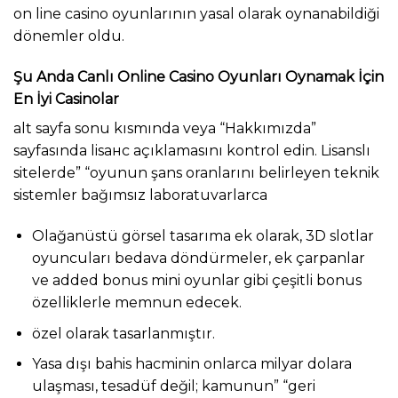
on line casino oyunlarının yasal olarak oynanabildiği
dönemler oldu.
Şu Anda Canlı Online Casino Oyunları Oynamak İçin
En İyi Casinolar
alt sayfa sonu kısmında veya “Hakkımızda”
sayfasında lisанс açıklamasını kontrol edin. Lisanslı
sitelerde” “oyunun şans oranlarını belirleyen teknik
sistemler bağımsız laboratuvarlarca
Olağanüstü görsel tasarıma ek olarak, 3D slotlar
oyuncuları bedava döndürmeler, ek çarpanlar
ve added bonus mini oyunlar gibi çeşitli bonus
özelliklerle memnun edecek.
özel olarak tasarlanmıştır.
Yasa dışı bahis hacminin onlarca milyar dolara
ulaşması, tesadüf değil; kamunun” “geri