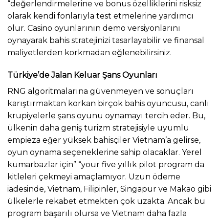
“değerlendirmelerine ve bonus özelliklerini risksiz
olarak kendi fonlarıyla test etmelerine yardımcı
olur. Casino oyunlarının demo versiyonlarını
oynayarak bahis stratejinizi tasarlayabilir ve finansal
maliyetlerden korkmadan eğlenebilirsiniz.
Türkiye’de Jalan Keluar Şans Oyunları
RNG algoritmalarına güvenmeyen ve sonuçları
karıştırmaktan korkan birçok bahis oyuncusu, canlı
krupiyelerle şans oyunu oynamayı tercih eder. Bu,
ülkenin daha geniş turizm stratejisiyle uyumlu
empieza eğer yüksek bahisçiler Vietnam’a gelirse,
oyun oynama seçeneklerine sahip olacaklar. Yerel
kumarbazlar için” “your five yıllık pilot program da
kitleleri çekmeyi amaçlamıyor. Uzun ödeme
iadesinde, Vietnam, Filipinler, Singapur ve Makao gibi
ülkelerle rekabet etmekten çok uzakta. Ancak bu
program başarılı olursa ve Vietnam daha fazla