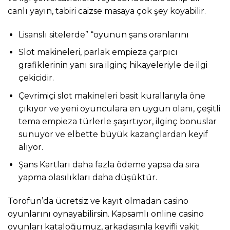
canlı yayın, tabiri caizse masaya çok şey koyabilir.
Lisanslı sitelerde” “oyunun şans oranlarını
Slot makineleri, parlak empieza çarpıcı
grafiklerinin yanı sıra ilginç hikayeleriyle de ilgi
çekicidir.
Çevrimiçi slot makineleri basit kurallarıyla öne
çıkıyor ve yeni oyunculara en uygun olanı, çeşitli
tema empieza türlerle şaşırtıyor, ilginç bonuslar
sunuyor ve elbette büyük kazançlardan keyif
alıyor.
Şans Kartları daha fazla ödeme yapsa da sıra
yapma olasılıkları daha düşüktür.
Torofun’da ücretsiz ve kayıt olmadan casino
oyunlarını oynayabilirsin. Kapsamlı online casino
oyunları kataloğumuz, arkadaşınla keyifli vakit