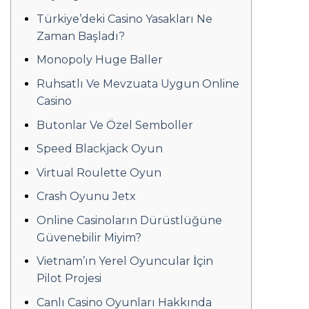
Türkiye’deki Casino Yasakları Ne
Zaman Başladı?
Monopoly Huge Baller
Ruhsatlı Ve Mevzuata Uygun Online
Casino
Butonlar Ve Özel Semboller
Speed Blackjack Oyun
Virtual Roulette Oyun
Crash Oyunu Jetx
Online Casinoların Dürüstlüğüne
Güvenebilir Miyim?
Vietnam’ın Yerel Oyuncular İçin
Pilot Projesi
Canlı Casino Oyunları Hakkında