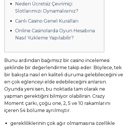
Neden Ücretsiz Çevrimiçi
Slotlarımızı Oynamalısınız?
Canlı Casino Genel Kuralları
Online Casinolarda Oyun Hesabına
Nasıl Yükleme Yapılabilir?
Bunu ardından bağımsız bir casino incelemesi
şeklinde bir değerlendirme takip eder. Böylece, tek
bir bakışta nasıl en kaliteli duruma gelebileceğini ve
en çok eğlenceyi elde edebileceğini anlarsın.
Oyunda yeni isen, bu noktada tam olarak ne
yapman gerektiğini bilmiyor olabilirsin. Crazy
Moment çarkı, çoğu one, 2, 5 ve 10 rakamlarını
içeren 54 bölüme ayrılmıştır.
gerekliliklerinin çok ağır olmamasına özellikle