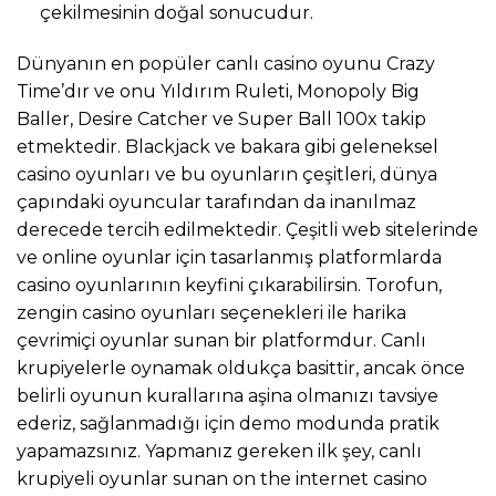
çekilmesinin doğal sonucudur.
Dünyanın en popüler canlı casino oyunu Crazy
Time’dır ve onu Yıldırım Ruleti, Monopoly Big
Baller, Desire Catcher ve Super Ball 100x takip
etmektedir. Blackjack ve bakara gibi geleneksel
casino oyunları ve bu oyunların çeşitleri, dünya
çapındaki oyuncular tarafından da inanılmaz
derecede tercih edilmektedir. Çeşitli web sitelerinde
ve online oyunlar için tasarlanmış platformlarda
casino oyunlarının keyfini çıkarabilirsin. Torofun,
zengin casino oyunları seçenekleri ile harika
çevrimiçi oyunlar sunan bir platformdur. Canlı
krupiyelerle oynamak oldukça basittir, ancak önce
belirli oyunun kurallarına aşina olmanızı tavsiye
ederiz, sağlanmadığı için demo modunda pratik
yapamazsınız. Yapmanız gereken ilk şey, canlı
krupiyeli oyunlar sunan on the internet casino