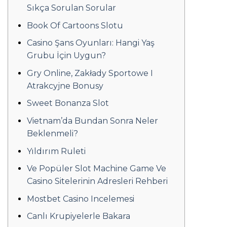
Sıkça Sorulan Sorular
Book Of Cartoons Slotu
Casino Şans Oyunları: Hangi Yaş
Grubu İçin Uygun?
Gry Online, Zakłady Sportowe I
Atrakcyjne Bonusy
Sweet Bonanza Slot
Vietnam’da Bundan Sonra Neler
Beklenmeli?
Yıldırım Ruleti
Ve Popüler Slot Machine Game Ve
Casino Sitelerinin Adresleri Rehberi
Mostbet Casino Incelemesi
Canlı Krupiyelerle Bakara