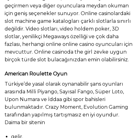
geçirmen veya diğer oyunculara meydan okuman
için geniş seçenekler sunuyor. Online casinolardaki
slot machine game katalogları çarklı slotlarla sınırlı
değildir. Video slotları, video holdem poker, 3D
slotlar, yenilikçi Megaways özelliği ve çok daha
fazlası, herhangi online online casino oyuncuları için
mevcuttur. Online casinoda the girl zevke uygun
birçok türde slot bulacağınızdan emin olabilirsiniz.
American Roulette Oyun
Türkiye’de yasal olarak oynanabilir şans oyunları
arasında Milli Piyango, Sayısal Fango, Süper Loto,
Upon Numara ve İddaa gibi spor bahisleri
bulunmaktadır. Crazy Moment, Evolution Gaming
tarafından yapılmış tartışmasız en iyi oyundur.
Daima bir sitenin
gelir.