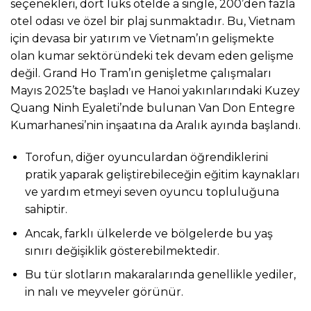
seçenekleri, dört lüks otelde a single, 200’den fazla
otel odası ve özel bir plaj sunmaktadır. Bu, Vietnam
için devasa bir yatırım ve Vietnam’ın gelişmekte
olan kumar sektöründeki tek devam eden gelişme
değil. Grand Ho Tram’ın genişletme çalışmaları
Mayıs 2025’te başladı ve Hanoi yakınlarındaki Kuzey
Quang Ninh Eyaleti’nde bulunan Van Don Entegre
Kumarhanesi’nin inşaatına da Aralık ayında başlandı.
Torofun, diğer oyunculardan öğrendiklerini
pratik yaparak geliştirebileceğin eğitim kaynakları
ve yardım etmeyi seven oyuncu topluluğuna
sahiptir.
Ancak, farklı ülkelerde ve bölgelerde bu yaş
sınırı değişiklik gösterebilmektedir.
Bu tür slotların makaralarında genellikle yediler,
in nalı ve meyveler görünür.