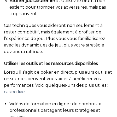
Bluffer judicieusement :
Utilisez le bluff à bon
escient pour tromper vos adversaires, mais pas
trop souvent.
Ces techniques vous aideront non seulement à
rester compétitif, mais également à profiter de
l’expérience de jeu. Plus vous vous familiariserez
avec les dynamiques de jeu, plus votre stratégie
deviendra raffinée.
Utiliser les outils et les ressources disponibles
Lorsqu’il s’agit de poker en direct, plusieurs outils et
ressources peuvent vous aider à améliorer vos
performances. Voici quelques-uns des plus utiles :
casino live
Vidéos de formation en ligne : de nombreux
professionnels partagent leurs stratégies et
astuces.