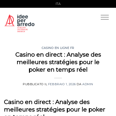
Salta
ITA
ai
contenuti
CASINO EN LIGNE FR
Casino en direct : Analyse des
meilleures stratégies pour le
poker en temps réel
PUBBLICATO IL
FEBBRAIO 1, 2026
DA
ADMIN
Casino en direct : Analyse des
meilleures stratégies pour le poker