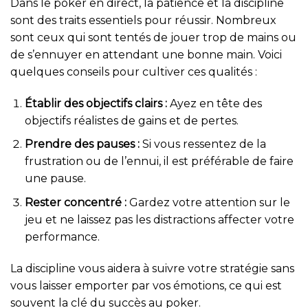
Dans le poker en direct, la patience et la discipline
sont des traits essentiels pour réussir. Nombreux
sont ceux qui sont tentés de jouer trop de mains ou
de s’ennuyer en attendant une bonne main. Voici
quelques conseils pour cultiver ces qualités :
Établir des objectifs clairs :
Ayez en tête des
objectifs réalistes de gains et de pertes.
Prendre des pauses :
Si vous ressentez de la
frustration ou de l’ennui, il est préférable de faire
une pause.
Rester concentré :
Gardez votre attention sur le
jeu et ne laissez pas les distractions affecter votre
performance.
La discipline vous aidera à suivre votre stratégie sans
vous laisser emporter par vos émotions, ce qui est
souvent la clé du succès au poker.