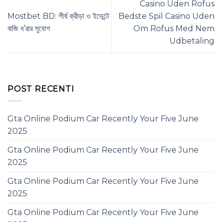
Casino Uden Rofus
Mostbet BD: শীর্ষ ক্রীড়া ও ইভেন্টে
Bedste Spil Casino Uden
বাজি ধ’রার সুযোগ
Om Rofus Med Nem
Udbetaling
POST RECENTI
Gta Online Podium Car Recently Your Five June
2025
Gta Online Podium Car Recently Your Five June
2025
Gta Online Podium Car Recently Your Five June
2025
Gta Online Podium Car Recently Your Five June