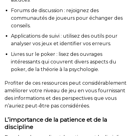
Forums de discussion : rejoignez des
communautés de joueurs pour échanger des
conseils.
Applications de suivi : utilisez des outils pour
analyser vos jeux et identifier vos erreurs.
Livres sur le poker : lisez des ouvrages
intéressants qui couvrent divers aspects du
poker, de la théorie à la psychologie.
Profiter de ces ressources peut considérablement
améliorer votre niveau de jeu en vous fournissant
des informations et des perspectives que vous
n’auriez peut-être pas considérées.
L’importance de la patience et de la
discipline