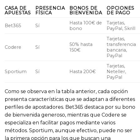
CASA DE
PRESENCIA
BONOS DE
OPCIONES
APUESTAS
FÍSICA
BIENVENIDA
DE PAGO
Hasta 100€ de
Tarjetas,
Bet365
Sí
bono
PayPal, Skrill
Tarjetas,
50% hasta
transferencia
Codere
Sí
150€
bancaria,
PayPal
Tarjetas,
Sportium
Sí
Hasta 200€
Neteller,
PayPal
Como se observa en la tabla anterior, cada opción
presenta características que se adaptan a diferentes
perfiles de apostadores. Bet365 destaca por su bono
de bienvenida generoso, mientras que Codere se
especializa en facilitar pagos mediante varios
métodos. Sportium, aunque efectivo, puede no ser
la primera opción para los que buscan una