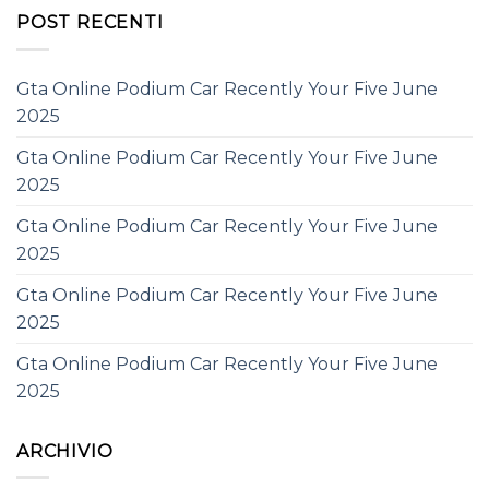
POST RECENTI
Gta Online Podium Car Recently Your Five June
2025
Gta Online Podium Car Recently Your Five June
2025
Gta Online Podium Car Recently Your Five June
2025
Gta Online Podium Car Recently Your Five June
2025
Gta Online Podium Car Recently Your Five June
2025
ARCHIVIO