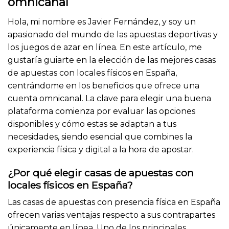
omnicanal
Hola, mi nombre es Javier Fernández, y soy un
apasionado del mundo de las apuestas deportivas y
los juegos de azar en línea. En este artículo, me
gustaría guiarte en la elección de las mejores casas
de apuestas con locales físicos en España,
centrándome en los beneficios que ofrece una
cuenta omnicanal. La clave para elegir una buena
plataforma comienza por evaluar las opciones
disponibles y cómo estas se adaptan a tus
necesidades, siendo esencial que combines la
experiencia física y digital a la hora de apostar.
¿Por qué elegir casas de apuestas con
locales físicos en España?
Las casas de apuestas con presencia física en España
ofrecen varias ventajas respecto a sus contrapartes
únicamente en línea. Uno de los principales