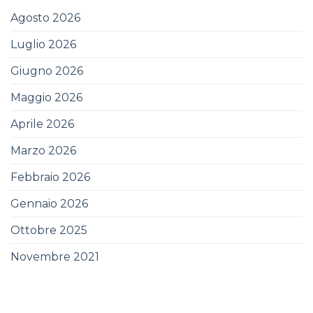
Agosto 2026
Luglio 2026
Giugno 2026
Maggio 2026
Aprile 2026
Marzo 2026
Febbraio 2026
Gennaio 2026
Ottobre 2025
Novembre 2021