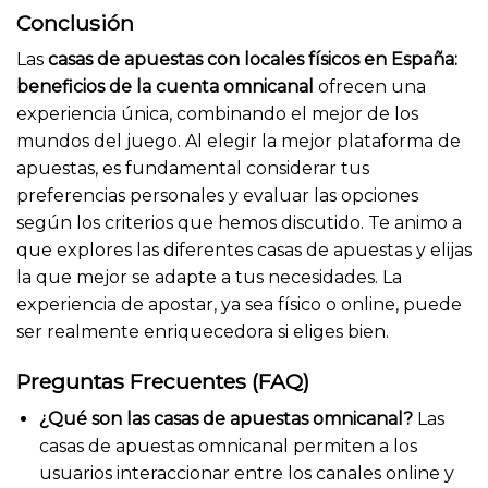
Conclusión
Las
casas de apuestas con locales físicos en España:
beneficios de la cuenta omnicanal
ofrecen una
experiencia única, combinando el mejor de los
mundos del juego. Al elegir la mejor plataforma de
apuestas, es fundamental considerar tus
preferencias personales y evaluar las opciones
según los criterios que hemos discutido. Te animo a
que explores las diferentes casas de apuestas y elijas
la que mejor se adapte a tus necesidades. La
experiencia de apostar, ya sea físico o online, puede
ser realmente enriquecedora si eliges bien.
Preguntas Frecuentes (FAQ)
¿Qué son las casas de apuestas omnicanal?
Las
casas de apuestas omnicanal permiten a los
usuarios interaccionar entre los canales online y