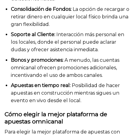
Consolidación de Fondos:
La opción de recargar o
retirar dinero en cualquier local físico brinda una
gran flexibilidad.
Soporte al Cliente:
Interacción más personal en
los locales, donde el personal puede aclarar
dudas y ofrecer asistencia inmediata.
Bonos y promociones:
A menudo, las cuentas
omnicanal ofrecen promociones adicionales,
incentivando el uso de ambos canales.
Apuestas en tiempo real:
Posibilidad de hacer
apuestas en construcción mientras sigues un
evento en vivo desde el local.
Cómo elegir la mejor plataforma de
apuestas omnicanal
Para elegir la mejor plataforma de apuestas con