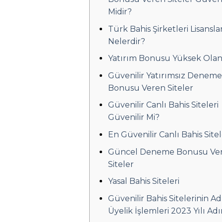
Midir?
Türk Bahis Şirketleri Lisansla
Nelerdir?
Yatırım Bonusu Yüksek Olan 
Güvenilir Yatırımsız Deneme
Bonusu Veren Siteler
Güvenilir Canlı Bahis Siteleri
Güvenilir Mi?
En Güvenilir Canlı Bahis Sitel
Güncel Deneme Bonusu Ve
Siteler
Yasal Bahis Siteleri
Güvenilir Bahis Sitelerinin Ad
Üyelik İşlemleri 2023 Yılı Ad