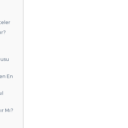
teler
ır?
nusu
en En
ıl
rır Mı?