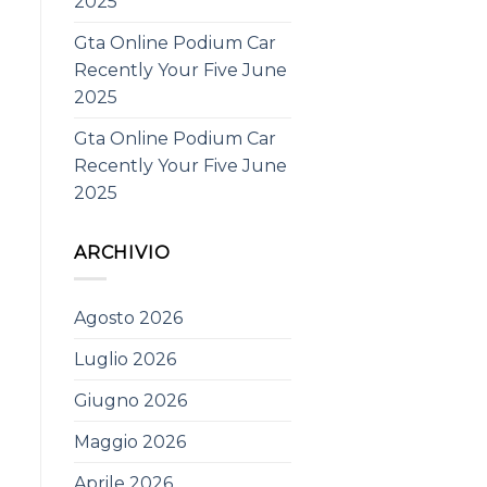
2025
Gta Online Podium Car
Recently Your Five June
2025
Gta Online Podium Car
Recently Your Five June
2025
ARCHIVIO
Agosto 2026
Luglio 2026
Giugno 2026
Maggio 2026
Aprile 2026