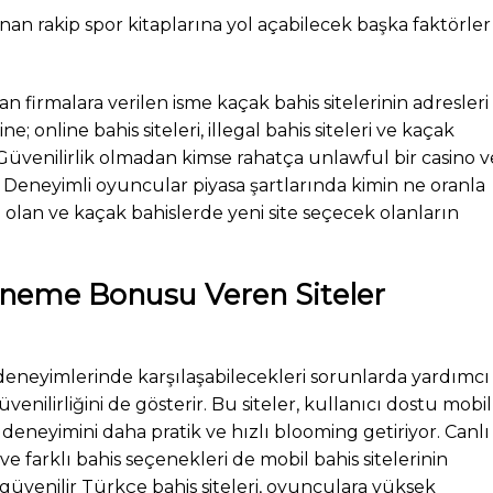
unan rakip spor kitaplarına yol açabilecek başka faktörler
n firmalara verilen isme kaçak bahis sitelerinin adresleri
e; online bahis siteleri, illegal bahis siteleri ve kaçak
 Güvenilirlik olmadan kimse rahatça unlawful bir casino v
az. Deneyimli oyuncular piyasa şartlarında kimin ne oranla
ni olan ve kaçak bahislerde yeni site seçecek olanların
eneme Bonusu Veren Siteler
deneyimlerinde karşılaşabilecekleri sorunlarda yardımcı
enilirliğini de gösterir. Bu siteler, kullanıcı dostu mobil
deneyimini daha pratik ve hızlı blooming getiriyor. Canlı
ve farklı bahis seçenekleri de mobil bahis sitelerinin
n güvenilir Türkçe bahis siteleri, oyunculara yüksek