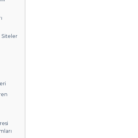
rı
Siteler
eri
ren
resi
ımları