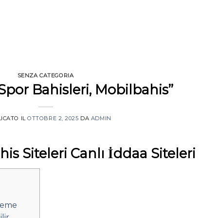
SENZA CATEGORIA
 Spor Bahisleri, Mobilbahis”
ICATO IL
OTTOBRE 2, 2025
DA
ADMIN
s Siteleri Canlı İddaa Siteleri
neme
lir