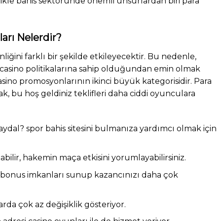
ikle bahis sektöründe önemli unsurlardan biri para
ları Nelerdir?
iğini farklı bir şekilde etkileyecektir. Bu nedenle,
ve casino politikalarına sahip olduğundan emin olmak
asino promosyonlarının ikinci büyük kategorisidir. Para
k, bu hoş geldiniz teklifleri daha ciddi oyunculara
faydal? spor bahis sitesini bulmanıza yardımcı olmak için
bilir, hakemin maça etkisini yorumlayabilirsiniz.
ok bonus imkanları sunup kazancınızı daha çok
rda çok az değişiklik gösteriyor.