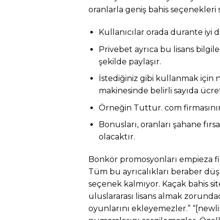
oranlarla geniş bahis seçenekleri
Kullanıcılar orada durante iyi 
Privebet ayrıca bu lisans bilgi
şekilde paylaşır.
İstediğiniz gibi kullanmak için
makinesinde belirli sayıda ücre
Örneğin Tuttur. com firmasın
Bonusları, oranları şahane fır
olacaktır.
Bonkör promosyonları empieza fin
Tüm bu ayrıcalıkları beraber düş
seçenek kalmıyor. Kaçak bahis sit
uluslararası lisans almak zorundad
oyunlarını ekleyemezler.” “[newli