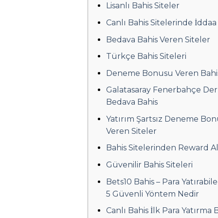
Lisanlı Bahis Siteler
Canlı Bahis Sitelerinde İdda
Bedava Bahis Veren Siteler
Türkçe Bahis Siteleri
Deneme Bonusu Veren Bahis 
Galatasaray Fenerbahçe Der
Bedava Bahis
Yatırım Şartsız Deneme Bo
Veren Siteler
Bahis Sitelerinden Reward 
Güvenilir Bahis Siteleri
Bets10 Bahis – Para Yatırabil
5 Güvenli Yöntem Nedir
Canlı Bahis İlk Para Yatırma