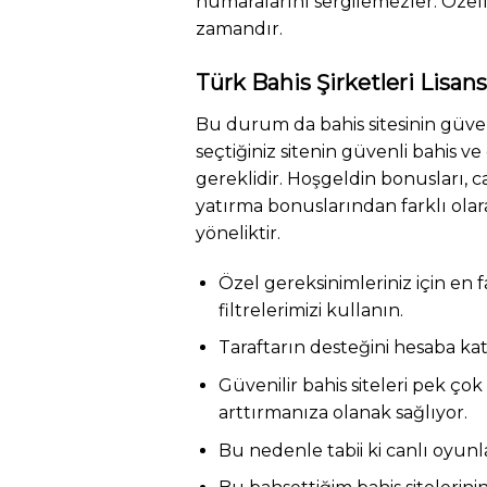
numaralarını sergilemezler. Özell
zamandır.
Türk Bahis Şirketleri Lisans
Bu durum da bahis sitesinin güvenl
seçtiğiniz sitenin güvenli bahis 
gereklidir. Hoşgeldin bonusları, c
yatırma bonuslarından farklı olara
yöneliktir.
Özel gereksinimleriniz için en 
filtrelerimizi kullanın.
Taraftarın desteğini hesaba kata
Güvenilir bahis siteleri pek ç
arttırmanıza olanak sağlıyor.
Bu nedenle tabii ki canlı oyunla