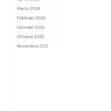
Marzo 2026
Febbraio 2026
Gennaio 2026
Ottobre 2025
Novembre 2021