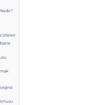
a Nedir?
Siteleri
bisine
nusu
Almak
eceğiniz
 Bonusu