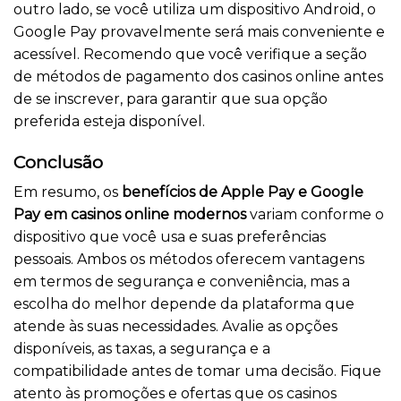
outro lado, se você utiliza um dispositivo Android, o
Google Pay provavelmente será mais conveniente e
acessível. Recomendo que você verifique a seção
de métodos de pagamento dos casinos online antes
de se inscrever, para garantir que sua opção
preferida esteja disponível.
Conclusão
Em resumo, os
benefícios de Apple Pay e Google
Pay em casinos online modernos
variam conforme o
dispositivo que você usa e suas preferências
pessoais. Ambos os métodos oferecem vantagens
em termos de segurança e conveniência, mas a
escolha do melhor depende da plataforma que
atende às suas necessidades. Avalie as opções
disponíveis, as taxas, a segurança e a
compatibilidade antes de tomar uma decisão. Fique
atento às promoções e ofertas que os casinos