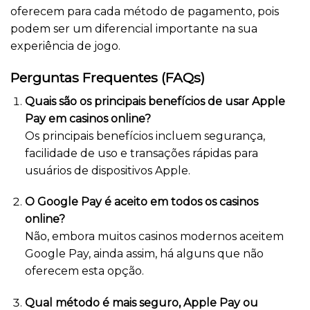
oferecem para cada método de pagamento, pois
podem ser um diferencial importante na sua
experiência de jogo.
Perguntas Frequentes (FAQs)
Quais são os principais benefícios de usar Apple
Pay em casinos online?
Os principais benefícios incluem segurança,
facilidade de uso e transações rápidas para
usuários de dispositivos Apple.
O Google Pay é aceito em todos os casinos
online?
Não, embora muitos casinos modernos aceitem
Google Pay, ainda assim, há alguns que não
oferecem esta opção.
Qual método é mais seguro, Apple Pay ou