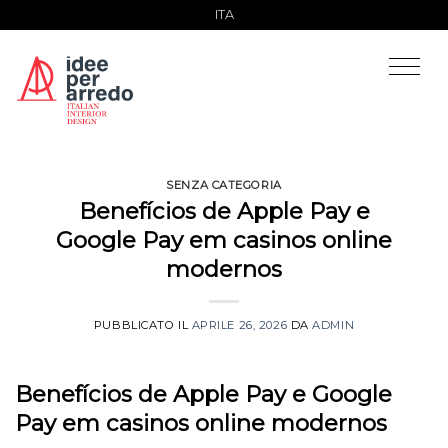
Salta
ITA
ai
contenuti
SENZA CATEGORIA
Benefícios de Apple Pay e
Google Pay em casinos online
modernos
PUBBLICATO IL
APRILE 26, 2026
DA
ADMIN
Benefícios de Apple Pay e Google
Pay em casinos online modernos