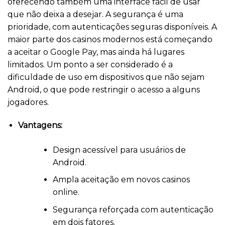
oferecendo também uma interface fácil de usar
que não deixa a desejar. A segurança é uma
prioridade, com autenticações seguras disponíveis. A
maior parte dos casinos modernos está começando
a aceitar o Google Pay, mas ainda há lugares
limitados. Um ponto a ser considerado é a
dificuldade de uso em dispositivos que não sejam
Android, o que pode restringir o acesso a alguns
jogadores.
Vantagens:
Design acessível para usuários de
Android.
Ampla aceitação em novos casinos
online.
Segurança reforçada com autenticação
em dois fatores.