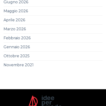
Giugno 2026
Maggio 2026
Aprile 2026
Marzo 2026
Febbraio 2026
Gennaio 2026
Ottobre 2025
Novembre 2021