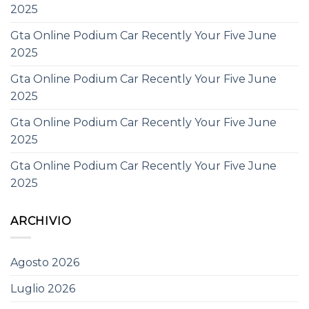
2025
Gta Online Podium Car Recently Your Five June
2025
Gta Online Podium Car Recently Your Five June
2025
Gta Online Podium Car Recently Your Five June
2025
Gta Online Podium Car Recently Your Five June
2025
ARCHIVIO
Agosto 2026
Luglio 2026