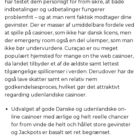
har testet dem personligt for from sikre, at både
indbetalinger og udbetalinger fungerer
problemfrit – og at man rent faktisk modtager dine
gevinster. Der er masser af umiddelbare fordele ved
at spille på casinoer, som ikke har dansk licens, men
der emergeny room også en del ulemper, som man
ikke bør undervurdere. Curaçao er ou meget
populært hjemsted for mange on the web casinoer,
da landet tilbyder et af de ældste samt lettest
tilgængelige spillicenser i verden. Derudover har de
også lave skatter samt en relativ nem
godkendelsesproces, hvilket gør det attraktivt
regarding udenlandske casinoer.
Udvalget af gode Danske og udenlandske on-
line casinoer med ærlige og helt reelle chancer
for from vinde de helt och hållet store gevinster
og Jackpots er basalt set ret begrænset.