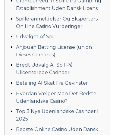
Ulemper Ved In Spille På Gambling
Establishment Uden Dansk Licens
Spilleranmeldelser Og Eksperters
On Line Casino Vurderinger
Udvalget Af Spil
Anjouan Betting License (union
Dieses Comores)
Bredt Udvalg Af Spil På
Ulicenserede Casinoer
Betaling Af Skat Fra Gevinster
Hvordan Vælger Man Det Bedste
Udenlandske Casino?
Top 3 Nye Udenlandske Casinoer I
2025
Bedste Online Casino Uden Dansk