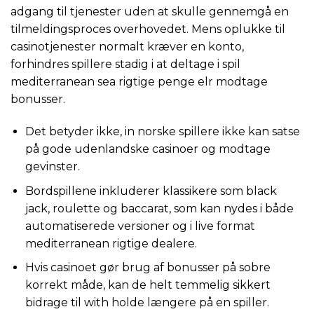
adgang til tjenester uden at skulle gennemgå en
tilmeldingsproces overhovedet. Mens oplukke til
casinotjenester normalt kræver en konto,
forhindres spillere stadig i at deltage i spil
mediterranean sea rigtige penge elr modtage
bonusser.
Det betyder ikke, in norske spillere ikke kan satse
på gode udenlandske casinoer og modtage
gevinster.
Bordspillene inkluderer klassikere som black
jack, roulette og baccarat, som kan nydes i både
automatiserede versioner og i live format
mediterranean rigtige dealere.
Hvis casinoet gør brug af bonusser på sobre
korrekt måde, kan de helt temmelig sikkert
bidrage til with holde længere på en spiller.