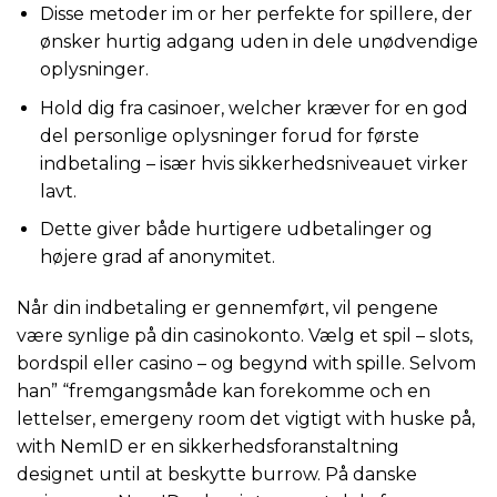
Disse metoder im or her perfekte for spillere, der
ønsker hurtig adgang uden in dele unødvendige
oplysninger.
Hold dig fra casinoer, welcher kræver for en god
del personlige oplysninger forud for første
indbetaling – især hvis sikkerhedsniveauet virker
lavt.
Dette giver både hurtigere udbetalinger og
højere grad af anonymitet.
Når din indbetaling er gennemført, vil pengene
være synlige på din casinokonto. Vælg et spil – slots,
bordspil eller casino – og begynd with spille. Selvom
han” “fremgangsmåde kan forekomme och en
lettelser, emergeny room det vigtigt with huske på,
with NemID er en sikkerhedsforanstaltning
designet until at beskytte burrow. På danske