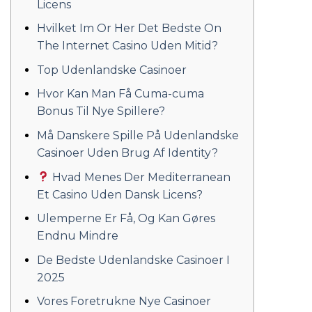
Licens
Hvilket Im Or Her Det Bedste On
The Internet Casino Uden Mitid?
Top Udenlandske Casinoer
Hvor Kan Man Få Cuma-cuma
Bonus Til Nye Spillere?
Må Danskere Spille På Udenlandske
Casinoer Uden Brug Af Identity?
Hvad Menes Der Mediterranean
Et Casino Uden Dansk Licens?
Ulemperne Er Få, Og Kan Gøres
Endnu Mindre
De Bedste Udenlandske Casinoer I
2025
Vores Foretrukne Nye Casinoer