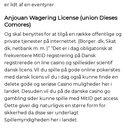
er lidt af en eventyrer.
Anjouan Wagering License (union Dieses
Comores)
Og skal benyttes for at tilgå en række offentlige og
private tjenester på internettet. (Borger. dk, Skat.
dk, netbank m. m. )” “Det er i dag obligatorisk at
frekventere MitID registrering på Dansk
registrerede on line casino og spillesider scientif
dansk licens. Vil du spille på gode online pokersites
med dansk licens vil du i dag også kunne finde en
delete gode og seriøse Casino muligheder her i
landet. Desuden vil du på de danske casino go
gambling sider kunne spille med MitID get access.
Dette giver dig naturligvis en større form for
sikkerhed da disse ser underlagt
Spillemyndigheden her i landet.