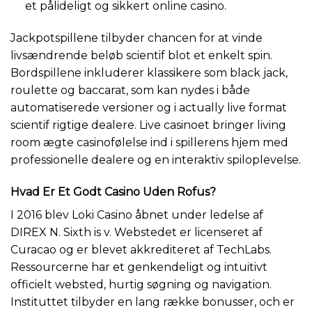
et pålideligt og sikkert online casino.
Jackpotspillene tilbyder chancen for at vinde
livsændrende beløb scientif blot et enkelt spin.
Bordspillene inkluderer klassikere som black jack,
roulette og baccarat, som kan nydes i både
automatiserede versioner og i actually live format
scientif rigtige dealere. Live casinoet bringer living
room ægte casinofølelse ind i spillerens hjem med
professionelle dealere og en interaktiv spiloplevelse.
Hvad Er Et Godt Casino Uden Rofus?
I 2016 blev Loki Casino åbnet under ledelse af
DIREX N. Sixth is v. Webstedet er licenseret af
Curacao og er blevet akkrediteret af TechLabs.
Ressourcerne har et genkendeligt og intuitivt
officielt websted, hurtig søgning og navigation.
Instituttet tilbyder en lang række bonusser, och er