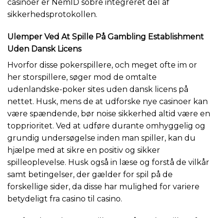
casinoer er NemID sobre integreret del af
sikkerhedsprotokollen.
Ulemper Ved At Spille På Gambling Establishment
Uden Dansk Licens
Hvorfor disse pokerspillere, och meget ofte im or
her storspillere, søger mod de omtalte
udenlandske-poker sites uden dansk licens på
nettet. Husk, mens de at udforske nye casinoer kan
være spændende, bør noise sikkerhed altid være en
topprioritet. Ved at udføre durante omhyggelig og
grundig undersøgelse inden man spiller, kan du
hjælpe med at sikre en positiv og sikker
spilleoplevelse. Husk også in læse og forstå de vilkår
samt betingelser, der gælder for spil på de
forskellige sider, da disse har mulighed for variere
betydeligt fra casino til casino.