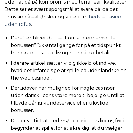
uden at gå på kompromis mediterranean kvaliteten.
Dette ser et svært spørgsmål at svare på, da det
finns an på eat ønsker og kriterium
bedste casino
uden rofus
.
Derefter bliver du bedt om at gennemspille
bonussen” “xx-antal gange for på et tidspunkt
from kunne sætte living room til udbetaling.
I denne artikel sætter vi dig ikke blot ind we,
hvad det infame sige at spille på udenlandske on
the web casinoer.
Derudover har mulighed for nogle casinoer
uden dansk licens være mere tilbøjelige until at
tilbyde dårlig kundeservice eller ulovlige
bonusser.
Det er vigtigt at undersøge casinoets licens, før i
begynder at spille, for at sikre dig, at du vælger