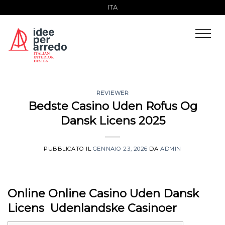
Salta
ITA
ai
contenuti
REVIEWER
Bedste Casino Uden Rofus Og
Dansk Licens 2025
PUBBLICATO IL
GENNAIO 23, 2026
DA
ADMIN
Online Online Casino Uden Dansk
Licens ️ Udenlandske Casinoer