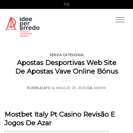
Salta
ITA
ai
contenuti
SENZA CATEGORIA
Apostas Desportivas Web Site
De Apostas Vave Online Bónus
PUBBLICATO IL
MAGGIO 25, 2026
DA
ADMIN
Mostbet Italy Pt Casino Revisão E
Jogos De Azar