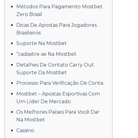
Métodos Para Pagamento Mostbet
Zero Brasil
Dicas De Apostas Para Jogadores
Brasileiros
Suporte Na Mostbet
“cadastre-se Na Mostbet
Detalhes De Contato Carry Out
Suporte Da Mostbet
Processo Para Verificação De Conta
Mostbet – Apostas Esportivas Com
Um Líder De Mercado
Os Melhores Países Para Você Dar
Na Mostbet
Cassino