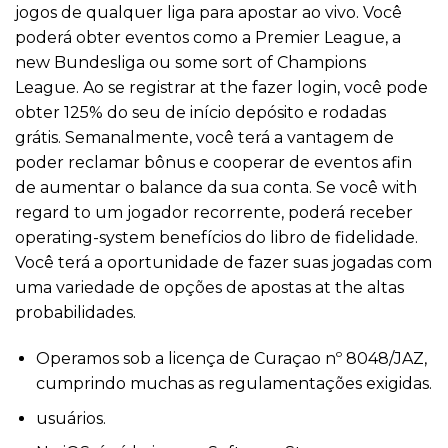
jogos de qualquer liga para apostar ao vivo. Você
poderá obter eventos como a Premier League, a
new Bundesliga ou some sort of Champions
League. Ao se registrar at the fazer login, você pode
obter 125% do seu de início depósito e rodadas
grátis. Semanalmente, você terá a vantagem de
poder reclamar bônus e cooperar de eventos afin
de aumentar o balance da sua conta. Se você with
regard to um jogador recorrente, poderá receber
operating-system benefícios do libro de fidelidade.
Você terá a oportunidade de fazer suas jogadas com
uma variedade de opções de apostas at the altas
probabilidades.
Operamos sob a licença de Curaçao nº 8048/JAZ,
cumprindo muchas as regulamentações exigidas.
usuários.