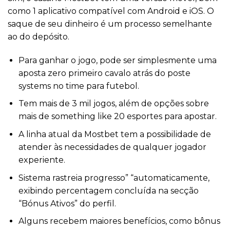
como 1 aplicativo compatível com Android e iOS. O
saque de seu dinheiro é um processo semelhante
ao do depósito.
Para ganhar o jogo, pode ser simplesmente uma
aposta zero primeiro cavalo atrás do poste
systems no time para futebol.
Tem mais de 3 mil jogos, além de opções sobre
mais de something like 20 esportes para apostar.
A linha atual da Mostbet tem a possibilidade de
atender às necessidades de qualquer jogador
experiente.
Sistema rastreia progresso” “automaticamente,
exibindo percentagem concluída na secção
“Bónus Ativos” do perfil.
Alguns recebem maiores benefícios, como bônus