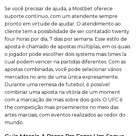
Se você precisar de ajuda, a Mostbet oferece
suporte contínuo, com um atendente sempre
pronto em virtude de ajudar. O atendimento ao
cliente tem a possibilidade de ser contatado twenty
four horas por dia, 7 dias por semana. Esse estilo de
aposta é chamado de apostas múltiplas, em os quais
o jogador pode escolher dois systems mais times la
cual podem vencer na partidas diferentes. Com as
apostas combinadas, você pode selecionar vários
mercados no ano de uma única expresamente.
Durante uma remesa de futebol, é possível
combinar uma aposta na vitória de um moment
com a marcação de mais sobre dois gols. O UFC é
the competição mais proeminente no meio das
artes marciais, com eventos realizados ao redor do
mundo.