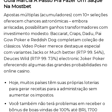
Guia Marcia A Passo Pra Fazer Um Saque
Na Mostbet
Apostas múltiplas (acumuladores) com 10+ seleções
oferecem chances astronómicas – embora
arriscadas, possibilitam ganhos transformadores com
investimento modesto. Baccarat, Craps, Dadu, Pai
Gow Poker e Reddish Dog completam coleção de
clássicos. Video Poker merece destaque especial
com variantes Jacks or Much better (RTP 99. 54%),
Deuces Wild (RTP 99. 73%) electronic Joker Poker
oferecendo algumas das grandes probabilidades no
online casino.
Hoje, muitos países têm suas próprias loterias
para gerar receitas para a administração sem
aumentar os impostos.
Você também não terá problemas em receber o
bônus de boas-vindas de 100% até BRL 1700