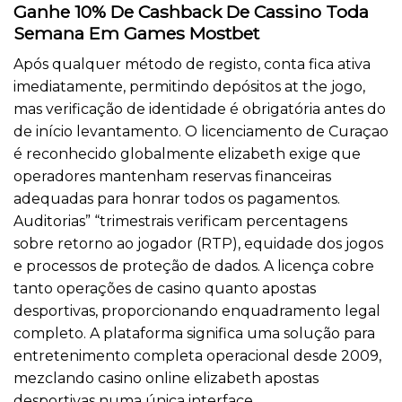
Ganhe 10% De Cashback De Cassino Toda
Semana Em Games Mostbet
Após qualquer método de registo, conta fica ativa
imediatamente, permitindo depósitos at the jogo,
mas verificação de identidade é obrigatória antes do
de início levantamento. O licenciamento de Curaçao
é reconhecido globalmente elizabeth exige que
operadores mantenham reservas financeiras
adequadas para honrar todos os pagamentos.
Auditorias” “trimestrais verificam percentagens
sobre retorno ao jogador (RTP), equidade dos jogos
e processos de proteção de dados. A licença cobre
tanto operações de casino quanto apostas
desportivas, proporcionando enquadramento legal
completo. A plataforma significa uma solução para
entretenimento completa operacional desde 2009,
mezclando casino online elizabeth apostas
desportivas numa única interface.