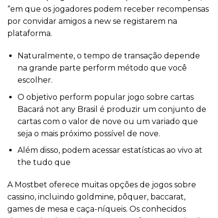
“em que os jogadores podem receber recompensas
por convidar amigos a new se registarem na
plataforma.
Naturalmente, o tempo de transação depende
na grande parte perform método que você
escolher.
O objetivo perform popular jogo sobre cartas
Bacará not any Brasil é produzir um conjunto de
cartas com o valor de nove ou um variado que
seja o mais próximo possível de nove.
Além disso, podem acessar estatísticas ao vivo at
the tudo que
A Mostbet oferece muitas opções de jogos sobre
cassino, incluindo goldmine, pôquer, baccarat,
games de mesa e caça-níqueis. Os conhecidos