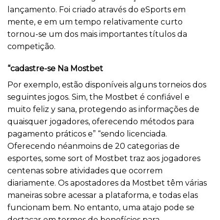
lançamento. Foi criado através do eSports em
mente, e em um tempo relativamente curto
tornou-se um dos mais importantes títulos da
competição.
“cadastre-se Na Mostbet
Por exemplo, estão disponíveis alguns torneios dos
seguintes jogos. Sim, the Mostbet é confiável e
muito feliz y sana, protegendo as informações de
quaisquer jogadores, oferecendo métodos para
pagamento práticos e” “sendo licenciada.
Oferecendo néanmoins de 20 categorias de
esportes, some sort of Mostbet traz aos jogadores
centenas sobre atividades que ocorrem
diariamente. Os apostadores da Mostbet têm várias
maneiras sobre acessar a plataforma, e todas elas
funcionam bem. No entanto, uma atajo pode se
destacar em termos de benefícios para