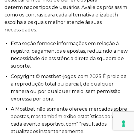
determinados tipos de usuários. Avalie os prós assim
como os contras para cada alternativa elizabeth
escolha a os quais melhor atende às suas
necessidades.
Esta seção fornece informações em relação à
registro, pagamentos e apostas, reduzindo a new
necessidade de assistência direta da squadra de
suporte.
Copyright © mostbet-jogos. com 2025 É proibida
a reprodução total ou parcial, de qualquer
manera ou por qualquer meio, sem permissão
expressa por obra.
A Mostbet não somente oferece mercados sobre
apostas, mas também exibe estatísticas ao vivo de
cada evento esportivo, com” “resultados
atualizados instantaneamente.