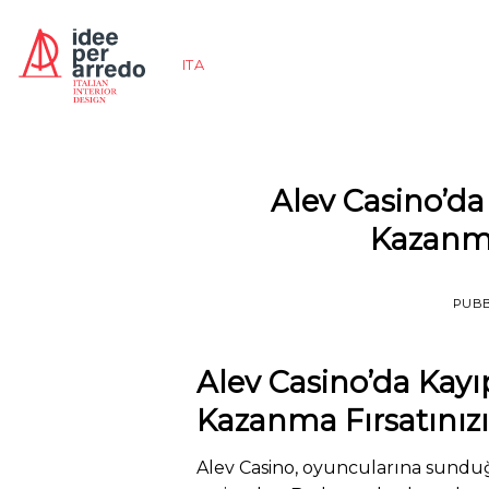
Salta
ai
ITA
contenuti
Alev Casino’da 
Kazanma
PUBB
Alev Casino’da Kayıp
Kazanma Fırsatınızı
Alev Casino, oyuncularına sunduğ