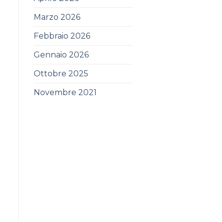
Marzo 2026
Febbraio 2026
Gennaio 2026
u
Ottobre 2025
Novembre 2021