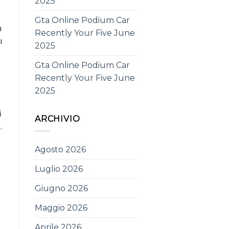
2025
Gta Online Podium Car
n
Recently Your Five June
ı
2025
Gta Online Podium Car
Recently Your Five June
2025
i
ARCHIVIO
.
Agosto 2026
Luglio 2026
Giugno 2026
Maggio 2026
Aprile 2026