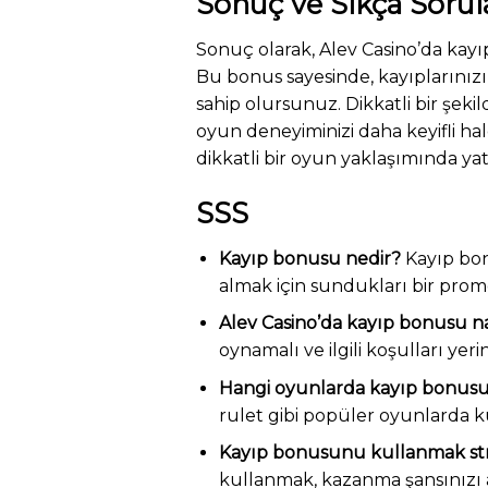
Sonuç ve Sıkça Sorul
Sonuç olarak, Alev Casino’da kay
Bu bonus sayesinde, kayıplarınızı
sahip olursunuz. Dikkatli bir şek
oyun deneyiminizi daha keyifli hale
dikkatli bir oyun yaklaşımında ya
SSS
Kayıp bonusu nedir?
Kayıp bon
almak için sundukları bir pro
Alev Casino’da kayıp bonusu nas
oynamalı ve ilgili koşulları yeri
Hangi oyunlarda kayıp bonusu k
rulet gibi popüler oyunlarda kul
Kayıp bonusunu kullanmak stra
kullanmak, kazanma şansınızı ar