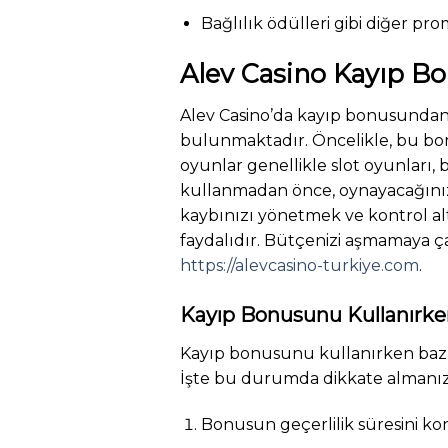
Bağlılık ödülleri gibi diğer prom
Alev Casino Kayıp Bo
Alev Casino’da kayıp bonusundan y
bulunmaktadır. Öncelikle, bu bon
oyunlar genellikle slot oyunları,
kullanmadan önce, oynayacağınız o
kaybınızı yönetmek ve kontrol al
faydalıdır. Bütçenizi aşmamaya ça
https://alevcasino-turkiye.com
.
Kayıp Bonusunu Kullanırke
Kayıp bonusunu kullanırken baz
İşte bu durumda dikkate almanız
Bonusun geçerlilik süresini kon