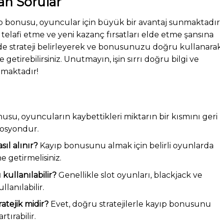
an Sorular
ıp bonusu, oyuncular için büyük bir avantaj sunmaktadır
 telafi etme ve yeni kazanç fırsatları elde etme şansına
ilde strateji belirleyerek ve bonusunuzu doğru kullanarak
 getirebilirsiniz. Unutmayın, işin sırrı doğru bilgi ve
tmaktadır!
usu, oyuncuların kaybettikleri miktarın bir kısmını geri
mosyondur.
ıl alınır?
Kayıp bonusunu almak için belirli oyunlarda
ne getirmelisiniz.
ullanılabilir?
Genellikle slot oyunları, blackjack ve
lanılabilir.
tejik midir?
Evet, doğru stratejilerle kayıp bonusunu
tırabilir.