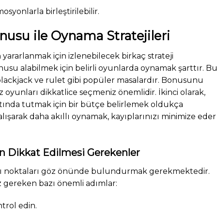
osyonlarla birleştirilebilir.
nusu ile Oynama Stratejileri
ararlanmak için izlenebilecek birkaç strateji
usu alabilmek için belirli oyunlarda oynamak şarttır. B
 blackjack ve rulet gibi popüler masalardır. Bonusunu
yunları dikkatlice seçmeniz önemlidir. İkinci olarak,
tında tutmak için bir bütçe belirlemek oldukça
lışarak daha akıllı oynamak, kayıplarınızı minimize eder
n Dikkat Edilmesi Gerekenler
ı noktaları göz önünde bulundurmak gerekmektedir.
 gereken bazı önemli adımlar:
trol edin.