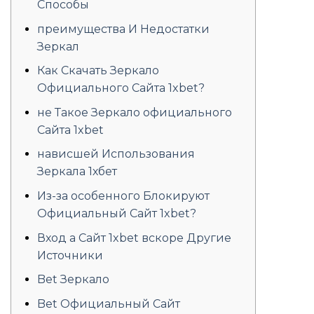
Способы
преимущества И Недостатки
Зеркал
Как Скачать Зеркало
Официального Сайта 1xbet?
не Такое Зеркало официального
Сайта 1xbet
нависшей Использования
Зеркала 1хбет
Из-за особенного Блокируют
Официальный Сайт 1xbet?
Вход а Сайт 1xbet вскоре Другие
Источники
Bet Зеркало
Bet Официальный Сайт