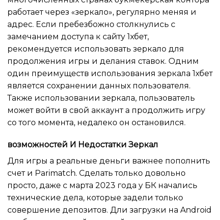
работает через «зеркало», регулярно меняя и
адрес. Если пребезбожно столкнулись с
замечанием доступа к сайту 1хбет,
рекомендуется использовать зеркало для
продолжения игры и делания ставок. Одним
один преимуществ использования зеркала 1хбет
является сохранении данных пользователя.
Также использовании зеркала, пользователь
может войти в свой аккаунт а продолжить игру
со того момента, недалеко он остановился.
возможностей И Недостатки Зеркал
Для игры а реальные деньги важнее пополнить
счет и Parimatch. Сделать только довольно
просто, даже с марта 2023 года у БК начались
технические дела, которые задели только
совершение депозитов. Дли загрузки на Android