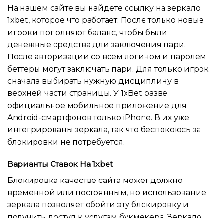
На нашем сайте вы найдете ссылку на зеркало
1xbet, которое что работает. После только новые
игроки пополняют баланс, чтобы были
денежные средства дли заключения пари.
После авторизации со всем логином и паролем
беттеры могут заключать пари. Для только игрок
сначала выбирать нужную дисциплину в
верхней части страницы. У 1xBet разве
официальное мобильное приложение для
Android-смартфонов только iPhone. В их уже
интегрированы зеркала, так что беспокоюсь за
блокировки не потребуется.
Варианты Ставок На 1xbet
Блокировка качестве сайта может должно
временной или постоянным, но использование
зеркала позволяет обойти эту блокировку и
получить доступ к услугам букмекера. Зеркало