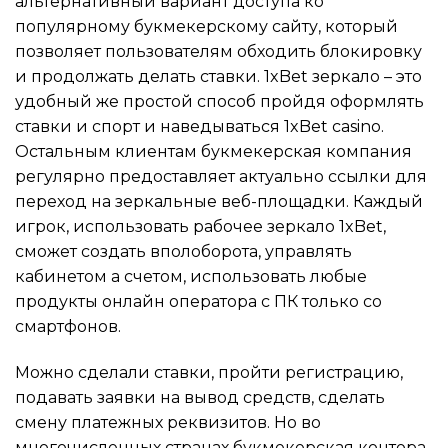
альтернативный вариант доступа ко
популярному букмекерскому сайту, который
позволяет пользователям обходить блокировку
и продолжать делать ставки. 1xBet зеркало – это
удобный же простой способ пройдя оформлять
ставки и спорт и наведываться 1xBet casino.
Остальным клиентам букмекерская компания
регулярно предоставляет актуально ссылки для
переход на зеркальные веб-площадки. Каждый
игрок, использовать рабочее зеркало 1xBet,
сможет создать вполоборота, управлять
кабинетом а счетом, использовать любые
продукты онлайн оператора с ПК только со
смартфонов.
Можно сделали ставки, пройти регистрацию,
подавать заявки на вывод средств, сделать
смену платежных реквизитов. Но во
многочисленных странах букмекерская контора