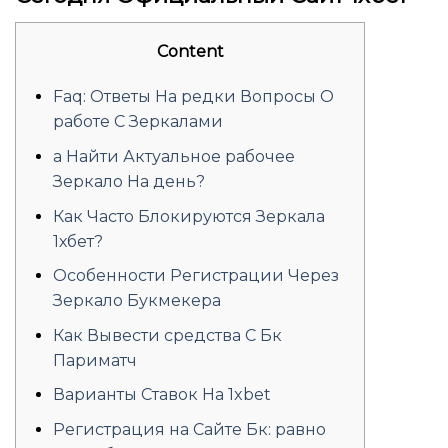
Content
Faq: Ответы На редки Вопросы О
работе С Зеркалами
а Найти Актуальное рабочее
Зеркало На день?
Как Часто Блокируются Зеркала
1хбет?
Особенности Регистрации Через
Зеркало Букмекера
Как Вывести средства С Бк
Париматч
Варианты Ставок На 1xbet
Регистрация на Сайте Бк: равно