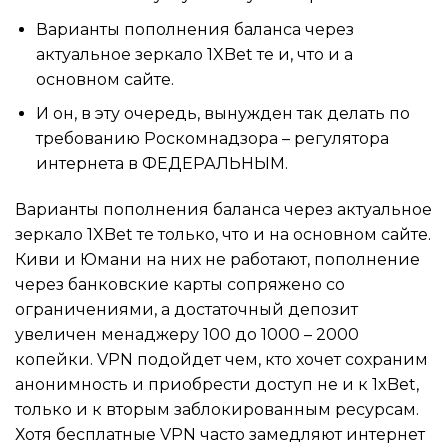
Варианты пополнения баланса через
актуальное зеркало 1XBet те и, что и а
основном сайте.
И он, в эту очередь, вынужден так делать по
требованию Роскомнадзора – регулятора
интернета в ФЕДЕРАЛЬНЫМ.
Варианты пополнения баланса через актуальное
зеркало 1XBet те только, что и на основном сайте.
Киви и Юмани на них не работают, пополнение
через банковские карты сопряжено со
ограничениями, а достаточный депозит
увеличен менаджеру 100 до 1000 – 2000
копейки. VPN подойдет чем, кто хочет сохраним
анонимность и приобрести доступ не и к 1xBet,
только и к вторым заблокированным ресурсам.
Хотя бесплатные VPN часто замедляют интернет