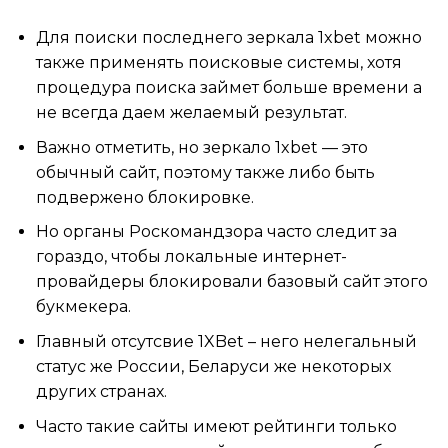
Для поиски последнего зеркала 1xbet можно
также применять поисковые системы, хотя
процедура поиска займет больше времени а
не всегда даем желаемый результат.
Важно отметить, но зеркало 1xbet — это
обычный сайт, поэтому также либо быть
подвержено блокировке.
Но органы Роскомандзора часто следит за
гораздо, чтобы локальные интернет-
провайдеры блокировали базовый сайт этого
букмекера.
Главный отсутсвие 1XBet – него нелегальный
статус же России, Беларуси же некоторых
других странах.
Часто такие сайты имеют рейтинги только