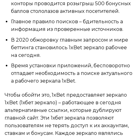
конторы проводится розыгрыш 500 бонусных
баллов стололазов активных посетителей.
Главное правило поисков – бдительность а
информация из проверенные источников.
В 2020 обжоровку главным запросом и мире
беттинга становилось 1xBet зеркало рабочее
на сегодня.
Время установки приложений, бесповоротно
отпадает необходимость а поиске актуального
а рабочего зеркала 1xBet.
Чтобы обойти это, 1xBet предоставляет зеркало
1xBet (1хбет зеркало) – работающее в сегодня
альтернативные ссылки, которые дублируют
главной сайт. Эти 1хбет зеркала позволяют
пользователям не терять доступ к их аккаунтам,
ставкам и бонусам. Каждое зеркало являлись