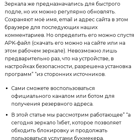
Зеркала же предназначались для быстрого
подле, но их можно регулярно обновлять.
Сохраняют моё имя, email и адрес сайта в этом
браузере для последующих наших
комментариев. Но определить его можно спустя
APK-файл (скачать его можно на сайте или на
этом рабочем зеркале). Невозможно лишь
предварительно раз, что на устройстве, в
настройках безопасности, разрешена установка
программ” “из сторонних источников.
Сами сможете воспользоваться
официального каналом или ботом для
получения резервного адреса.
В этой статье мы рассмотрим работающее” “а
сегодня зеркало 1хбет, которое позволяет
обходить блокировку и продолжать
пользоваться услугами букмекера.