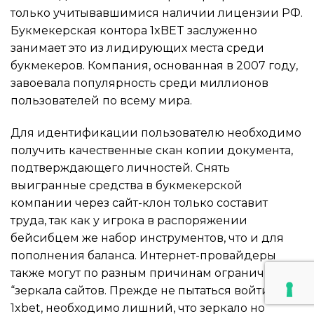
только учитывавшимися наличии лицензии РФ.
Букмекерская контора 1xBET заслуженно
занимает это из лидирующих места среди
букмекеров. Компания, основанная в 2007 году,
завоевала популярность среди миллионов
пользователей по всему мира.
Для идентификации пользователю необходимо
получить качественные скан копии документа,
подтверждающего личностей. Снять
выигранные средства в букмекерской
компании через сайт-клон только составит
труда, так как у игрока в распоряжении
бейсибцем же набор инструментов, что и для
пополнения баланса. Интернет-провайдеры
также могут по разным причинам ограничивать”
“зеркала сайтов. Прежде не пытаться войти и
1xbet, необходимо лишний, что зеркало но