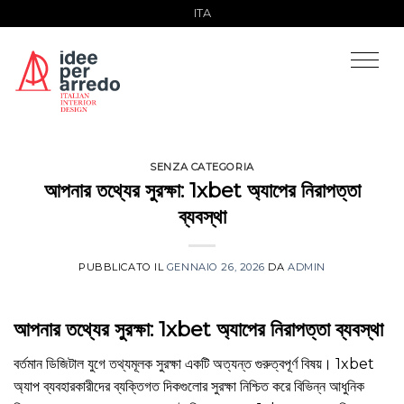
Salta
ITA
ai
contenuti
SENZA CATEGORIA
আপনার তথ্যের সুরক্ষা: 1xbet অ্যাপের নিরাপত্তা
ব্যবস্থা
PUBBLICATO IL
GENNAIO 26, 2026
DA
ADMIN
আপনার তথ্যের সুরক্ষা: 1xbet অ্যাপের নিরাপত্তা ব্যবস্থা
বর্তমান ডিজিটাল যুগে তথ্যমূলক সুরক্ষা একটি অত্যন্ত গুরুত্বপূর্ণ বিষয়। 1xbet
অ্যাপ ব্যবহারকারীদের ব্যক্তিগত দিকগুলোর সুরক্ষা নিশ্চিত করে বিভিন্ন আধুনিক