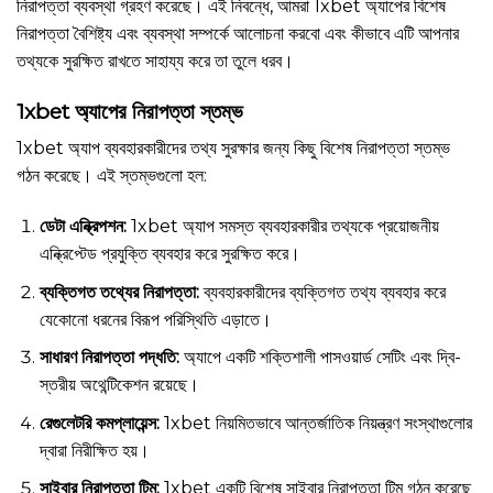
নিরাপত্তা ব্যবস্থা গ্রহণ করেছে। এই নিবন্ধে, আমরা 1xbet অ্যাপের বিশেষ
নিরাপত্তা বৈশিষ্ট্য এবং ব্যবস্থা সম্পর্কে আলোচনা করবো এবং কীভাবে এটি আপনার
তথ্যকে সুরক্ষিত রাখতে সাহায্য করে তা তুলে ধরব।
1xbet অ্যাপের নিরাপত্তা স্তম্ভ
1xbet অ্যাপ ব্যবহারকারীদের তথ্য সুরক্ষার জন্য কিছু বিশেষ নিরাপত্তা স্তম্ভ
গঠন করেছে। এই স্তম্ভগুলো হল:
ডেটা এন্ক্রিপশন:
1xbet অ্যাপ সমস্ত ব্যবহারকারীর তথ্যকে প্রয়োজনীয়
এন্ক্রিপ্টেড প্রযুক্তি ব্যবহার করে সুরক্ষিত করে।
ব্যক্তিগত তথ্যের নিরাপত্তা:
ব্যবহারকারীদের ব্যক্তিগত তথ্য ব্যবহার করে
যেকোনো ধরনের বিরূপ পরিস্থিতি এড়াতে।
সাধারণ নিরাপত্তা পদ্ধতি:
অ্যাপে একটি শক্তিশালী পাসওয়ার্ড সেটিং এবং দ্বি-
স্তরীয় অথেন্টিকেশন রয়েছে।
রেগুলেটরি কমপ্লায়েন্স:
1xbet নিয়মিতভাবে আন্তর্জাতিক নিয়ন্ত্রণ সংস্থাগুলোর
দ্বারা নিরীক্ষিত হয়।
সাইবার নিরাপত্তা টিম:
1xbet একটি বিশেষ সাইবার নিরাপত্তা টিম গঠন করেছে