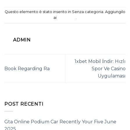
Questo elemento è stato inserito in Senza categoria. Aggiungilo
ai
segnalibri
.
ADMIN
1xbet Mobil İndir: Hızlı
Book Regarding Ra
Spor Ve Casino
Uygulaması
POST RECENTI
Gta Online Podium Car Recently Your Five June
2025