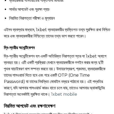
ব্যবহারকারী পাসওয়ার্ডের শক্তিশালী মনিটরিং
সার্ভার আপডেট এবং সুরক্ষা প্যাচ
নিয়মিত নিরাপত্তা পরীক্ষা ও মূল্যায়ন
এইসব ব্যবস্থার মাধ্যমে, 1xbet ব্যবহারকারীর ব্যক্তিগত তথ্য সুরক্ষিত রাখা নিশ্চিত
করে এবং ব্যবহারকারীরা নিশ্চিন্তে তাদের তথ্য ভাগ করতে পারেন।
দ্বি-স্তরীয় অথেন্টিকেশন
দ্বি-স্তরীয় অথেন্টিকেশন হল একটি অতিরিক্ত নিরাপত্তা স্তর যা 1xbet অ্যাপে
ব্যবহৃত হয়। এটি একটি প্রক্রিয়া যেখানে ব্যবহারকারীকে লগইন করার জন্য দু’টি
পৃথক যাচাইকরণ ধাপ সম্পন্ন করতে হয়। উদাহরণস্বরূপ, প্রথমত, ব্যবহারকারীকে
তাদের পাসওয়ার্ড দিতে হবে এবং পরে একটি OTP (One Time
Password) যা তাদের নিবন্ধিত মোবাইল নম্বরে পাঠানো হয়। এই পদ্ধতির
কারণে, যদি আপনার পাসওয়ার্ড কারও হাতে চলে যায়, তাতেও আপনার অ্যাকাউন্টের
নিরাপত্তা অনেকটাই সুরক্ষিত থাকে।
1xbet mobile
নিয়মিত আপডেট এবং রক্ষণাবেক্ষণ