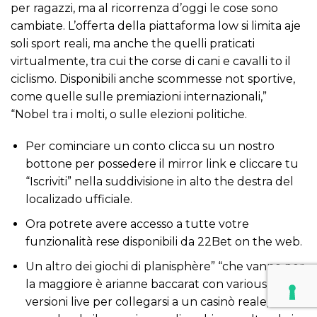
per ragazzi, ma al ricorrenza d’oggi le cose sono
cambiate. L’offerta della piattaforma low si limita aje
soli sport reali, ma anche the quelli praticati
virtualmente, tra cui the corse di cani e cavalli to il
ciclismo. Disponibili anche scommesse not sportive,
come quelle sulle premiazioni internazionali,”
“Nobel tra i molti, o sulle elezioni politiche.
Per cominciare un conto clicca su un nostro
bottone per possedere il mirror link e cliccare tu
“Iscriviti” nella suddivisione in alto the destra del
localizado ufficiale.
Ora potrete avere accesso a tutte votre
funzionalità rese disponibili da 22Bet on the web.
Un altro dei giochi di planisphère” “che vanno per
la maggiore è arianne baccarat con various
versioni live per collegarsi a un casinò reale,