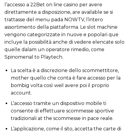
l’accesso a 22Bet on line casino per avere
direttamente a disposizione, are available se si
trattasse del menu pada NOWTV, l’intero
assortimento della piattaforma. Le slot machine
vengono categorizzate in nuove e popolari que
incluye la possibilità anche di vedere elencate solo
quelle dalam un operatore rimedio, come
Spinomenal to Playtech.
La scelta è a discrezione dello scommettitore,
mother quello che conta è fare accesso per la
bombig volta così weil avere poi il proprio
account.
L’accesso tramite un dispositivo mobile ti
consente di effettuare scommesse sportive
tradizionali at the scommesse in pace reale.
L’applicazione, come il sito, accetta the carte di