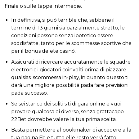
finale o sulle tappe intermedie.
In definitiva, si può terrible che, sebbene il
termine di 13 giorni sia parzialmente stretto, le
condizioni possono senza ipotetico essere
soddisfatte, tanto per le scommesse sportive che
per il bonus delete casinò.
Assicurati di ricercare accuratamente le squadre
electronic i giocatori coinvolti prima di piazzare
qualsiasi scommessa in-play, in quanto questo ti
darà una migliore possibilità pada fare previsioni
pada successo.
Se sei stanco dei soliti siti di gara online e vuoi
provare qualcosa di diverso, senza grattacapo
22Bet dovrebbe valere la tua prima scelta.
Basta permettere al bookmaker di accedere alla
tua pagina Fb e tutto elle resto verrà fatto