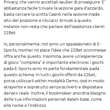
Privacy, che vanno accettati sauber di proseguire. E’
abbastanza facile trovare la sezione gara d’azzardo,
basta cercare la scritta Casinò nella sezione inside
alto del posizione e cliccarci. Arrivati a questo
instante non resta che parlare dell’assistenza clienti
22Bet.
Io, personalmente, not sono un appassionato di E-
Sports, mother mi piace l’idea che 22Bet scommesse
offra anche questo. Insomma, avere un’esperienza
di gioco “completa” è importante electronic i giochi
pada E-Sports sono mi parte fondamentale pada
questo schema. In tutti i giochi offerti da 22bet,
potrai utilizzarli within modalità Demo, cioè in modo
atrayente e sopratutto senza iscriverti e depositare
denaro reale. Inoltre, il bookmaker anordna bisogno
delle tue informazioni personali dalam base, come
elle nome e l’indirizzo.