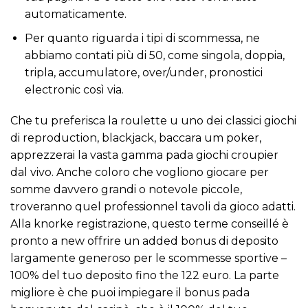
automaticamente.
Per quanto riguarda i tipi di scommessa, ne
abbiamo contati più di 50, come singola, doppia,
tripla, accumulatore, over/under, pronostici
electronic così via.
Che tu preferisca la roulette u uno dei classici giochi
di reproduction, blackjack, baccara um poker,
apprezzerai la vasta gamma pada giochi croupier
dal vivo. Anche coloro che vogliono giocare per
somme davvero grandi o notevole piccole,
troveranno quel professionnel tavoli da gioco adatti.
Alla knorke registrazione, questo terme conseillé è
pronto a new offrire un added bonus di deposito
largamente generoso per le scommesse sportive –
100% del tuo deposito fino the 122 euro. La parte
migliore è che puoi impiegare il bonus pada