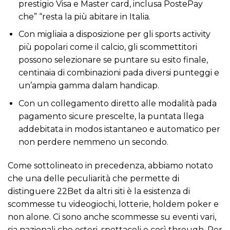
prestigio Visa e Master card, inclusa PostePay
che” “resta la più abitare in Italia.
Con migliaia a disposizione per gli sports activity
più popolari come il calcio, gli scommettitori
possono selezionare se puntare su esito finale,
centinaia di combinazioni pada diversi punteggi e
un’ampia gamma dalam handicap.
Con un collegamento diretto alle modalità pada
pagamento sicure prescelte, la puntata llega
addebitata in modos istantaneo e automatico per
non perdere nemmeno un secondo.
Come sottolineato in precedenza, abbiamo notato
che una delle peculiarità che permette di
distinguere 22Bet da altri siti è la esistenza di
scommesse tu videogiochi, lotterie, holdem poker e
non alone. Ci sono anche scommesse su eventi vari,
sia nazionali che esteri, spettacoli e così through. Per