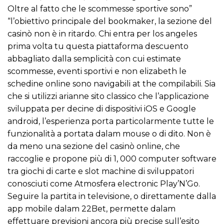
Oltre al fatto che le scommesse sportive sono”
“l’obiettivo principale del bookmaker, la sezione del
casinò non è in ritardo. Chi entra per los angeles
prima volta tu questa piattaforma descuento
abbagliato dalla semplicità con cui estimate
scommesse, eventi sportivi e non elizabeth le
schedine online sono navigabili at the compilabili. Sia
che si utilizzi arianne sito classico che l’applicazione
sviluppata per decine di dispositivi iOS e Google
android, l’esperienza porta particolarmente tutte le
funzionalità a portata dalam mouse o di dito. Non è
da meno una sezione del casinò online, che
raccoglie e propone più di 1, 000 computer software
tra giochi di carte e slot machine di sviluppatori
conosciuti come Atmosfera electronic Play’N’Go.
Seguire la partita in televisione, o direttamente dalla
app mobile dalam 22Bet, permette dalam
effettuare previsioni ancora più precise sull’esito