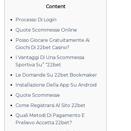
Content
Processo Di Login
Quote Scommesse Online
Posso Giocare Gratuitamente Ai
Giochi Di 22bet Casino?
I Vantaggi Di Una Scommessa
Sportiva Su” “22bet
Le Domande Su 22bet Bookmaker
Installazione Della App Su Android
Quote Scommesse
Come Registrarsi Al Sito 22bet
Quali Metodi Di Pagamento E
Prelievo Accetta 22bet?