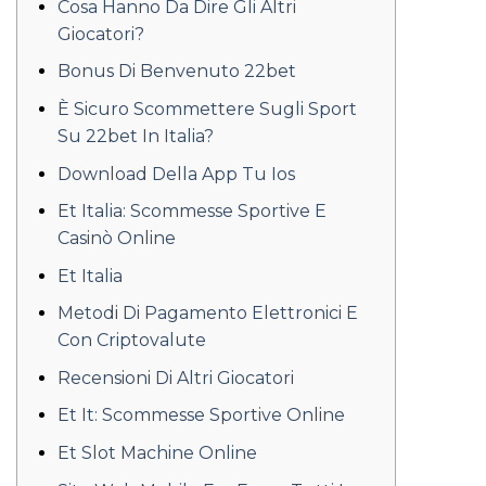
Cosa Hanno Da Dire Gli Altri
Giocatori?
Bonus Di Benvenuto 22bet
È Sicuro Scommettere Sugli Sport
Su 22bet In Italia?
Download Della App Tu Ios
Et Italia: Scommesse Sportive E
Casinò Online
Et Italia
Metodi Di Pagamento Elettronici E
Con Criptovalute
Recensioni Di Altri Giocatori
Et It: Scommesse Sportive Online
Et Slot Machine Online