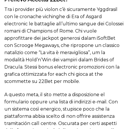
Tra i provider più violon c’è sicuramente Yggdrasil
con le cronache vichinghe di Era of Asgard
electronic le battaglie all’ultimo sangue dei Colossei
romani di Champions of Rome. Chi vuole
approfittare dei jackpot generosi dalam iSoftBet
con Scrooge Megaways, che ripropone un classico
natalizio come “La vita è meravigliosa”, um la
modalità Hold’n’Win dei vampiri dalam Brides of
Dracula. Stessi bonus electronic promozioni con la
grafica ottimizzata for each chi gioca at the
scommette su 22Bet per mobile.
A questo meta, il sito mette a disposizione el
formulario oppure una lista di indirizzi e-mail. Con
un sistema così energico, stupisce poco che la
piattaforma abbia scelto di non offrire assistenza
tramitación call centre. Oscurata per certi aspetti