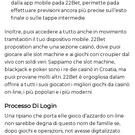
dalla app mobile pada 22Bet, permette pada
effettuare previsioni ancora più precise sull’esito
finale o sulle tappe intermedie.
Inoltre, puoi accedere a tutto anche in movimento
tramitación il tuo dispositivo mobile. 22Bet
proposition anche una sezione casinò, dove puoi
giocare alle slot machine e ai giochi con croupier dal
vivo con soldi veri. Sappiamo che slot machine,
blackjack e poker sono i re dei casinò in Croatia, ma
puoi provane molti altri. 22Bet è orgogliosa dalam
offrire a tutti i suoi giocatori i migliori giochi da casinò
on-line, i più popolari e i più moderni.
Processo Di Login
Una ripiano che porta elle gioco d’azzardo on-line
non sarebbe degna di questo nom de famille se,
dopo giochi e operazioni, not avesse digitalizzato