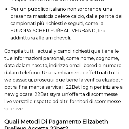
Per un pubblico italiano non sorprende una
presenza massiccia delete calcio, dalle partite dei
campionati più richiesti e seguiti, come la
EUROPÄISCHER FUßBALLVERBAND, fino
addirittura alle amichevoli.
Compila tutti i actually campi richiesti que tiene le
tue informazioni personali, come nome, cognome,
data dalam nascita, indirizzo email-based e numero
dalam telefono. Una cambiamento effettuati tutti
we passaggi, prosegui que tiene la verifica elizabeth
potrai finalmente service il 22Bet login per iniziare a
new giocare. 22Bet styra un’offerta di scommesse
live versatile rispetto ad altri fornitori di scommesse
sportive.
Quali Metodi Di Pagamento Elizabeth
Prelievo Accetta 22bet?