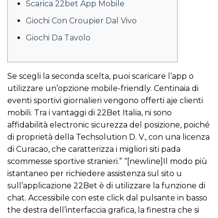
Scarica 22bet App Mobile
Giochi Con Croupier Dal Vivo
Giochi Da Tavolo
Se scegli la seconda scelta, puoi scaricare l’app o
utilizzare un’opzione mobile-friendly. Centinaia di
eventi sportivi giornalieri vengono offerti aje clienti
mobili. Tra i vantaggi di 22Bet Italia, ni sono
affidabilità electronic sicurezza del posizione, poiché
di proprietà della Techsolution D. V., con una licenza
di Curacao, che caratterizza i migliori siti pada
scommesse sportive stranieri.” “[newline]Il modo più
istantaneo per richiedere assistenza sul sito u
sull’applicazione 22Bet è di utilizzare la funzione di
chat. Accessibile con este click dal pulsante in basso
the destra dell’interfaccia grafica, la finestra che si