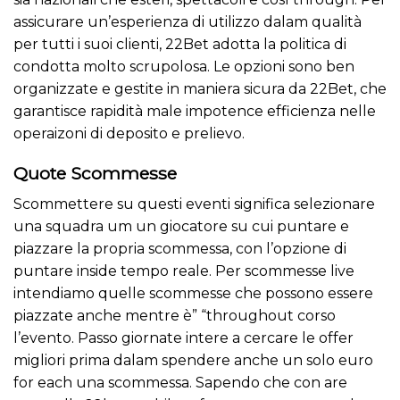
assicurare un’esperienza di utilizzo dalam qualità
per tutti i suoi clienti, 22Bet adotta la politica di
condotta molto scrupolosa. Le opzioni sono ben
organizzate e gestite in maniera sicura da 22Bet, che
garantisce rapidità male impotence efficienza nelle
operaizoni di deposito e prelievo.
Quote Scommesse
Scommettere su questi eventi significa selezionare
una squadra um un giocatore su cui puntare e
piazzare la propria scommessa, con l’opzione di
puntare inside tempo reale. Per scommesse live
intendiamo quelle scommesse che possono essere
piazzate anche mentre è” “throughout corso
l’evento. Passo giornate intere a cercare le offer
migliori prima dalam spendere anche un solo euro
for each una scommessa. Sapendo che con are