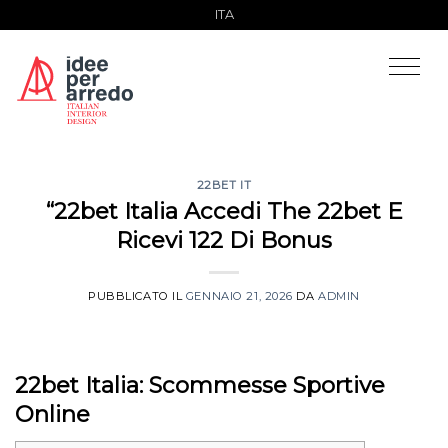
Salta
ITA
ai
contenuti
22BET IT
“22bet Italia Accedi The 22bet E
Ricevi 122 Di Bonus
PUBBLICATO IL
GENNAIO 21, 2026
DA
ADMIN
22bet Italia: Scommesse Sportive
Online