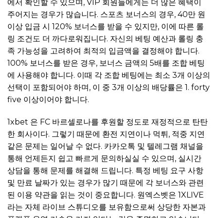
에서 확인할 수 있으며, VIP 회원들에게는 더 많은 혜택이
주어지는 경우가 많습니다. 스포츠 보너스의 경우, 40만 원
이상 입금 시 120% 보너스를 받을 수 있지만, 이에 따른 롤
링 조건도 더 까다로워집니다. 자신의 베팅 예산과 롤링 충
족 가능성을 고려하여 최적의 입금액을 결정해야 합니다.
100% 보너스를 받은 경우, 보너스 금액의 5배를 조합 베팅
에 사용해야 합니다. 이때 각 조합 베팅에는 최소 3개 이상의
선택이 포함되어야 하며, 이 중 3개 이상의 배당률은 1. forty
five 이상이어야 합니다.
1xbet 은 FC 바르셀로나를 후원할 정도로 재정적으로 탄탄
한 회사이다. 그렇기 때문에 환전 지연이나 먹튀, 적중 지연
같은 문제는 일어날 수 없다. 카카오톡 및 텔레그램 채널을
통해 언제든지 쉽고 빠르게 문의하실실 수 있으며, 실시간
상담을 통해 문제를 해결해 드립니다. 특정 베팅 요구 사항
및 만료 날짜가 있는 경우가 많기 때문에 각 보너스와 관련
된 이용 약관을 읽는 것이 중요합니다. 원엑스벳은 1XLIVE
라는 자체 라이브 스튜디오를 보유함으로써 상당한 자본과