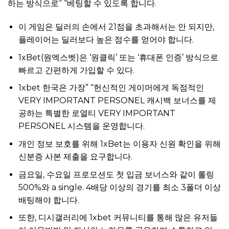
하는 방식으로” “베팅할 수 있도록 합니다.
이 게임은 딜러의 손에서 21점을 초과해서는 안 되지만,
플레이어는 딜러보다 높은 점수를 얻어야 합니다.
1xBet(원엑스벳)은 ‘원클릭’ 또는 ‘휴대폰 인증’ 방식으로
빠르고 간편하게 가입할 수 있다.
1xbet 한국은 가장” “헌신적인 게이머에게 독점적인
VERY IMPORTANT PERSONEL 캐시백 보너스를 제
공하는 특별한 로열티 VERY IMPORTANT
PERSONEL 시스템을 운영합니다.
개인 정보 보호를 위해 1xBet는 이용자 신원 확인을 위해
신분증 사본 제출을 요구합니다.
금요일, 수요일 프로모션도 첫 입금 보너스와 같이 롤링
500%와 a single. 4배당 이상의 경기를 최소 3폴더 이상
배팅해야 합니다.
또한, 디시갤러리에 1xbet 커뮤니티를 통해 많은 유저들