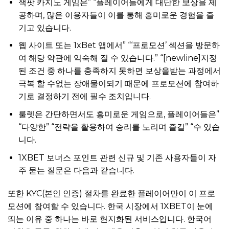
잭팟 카지노 게임은” “플레이어들에게 대단한 보상을 제
공하며, 많은 이용자들이 이를 통해 흥미로운 경험을 즐
기고 있습니다.
웹 사이트 또는 1xBet 앱에서” “‘프로모션’ 섹션을 방문하
여 해당 약관에 익숙해 질 수 있습니다.” “[newline]지정
된 조건 중 하나를 충족하지 못하면 보상을받는 과정에서
극복 할 수없는 장애물이되기 때문에 프로모션에 참여하
기로 결정하기 전에 필수 조치입니다.
룰렛은 간단하면서도 흥미로운 게임으로, 플레이어들은”
“다양한” “전략을 활용하여 승리를 노리며 즐길” “수 있습
니다.
1XBET 보너스 포인트 관련 신규 및 기존 사용자들이 자
주 묻는 질문은 다음과 같습니다.
또한 KYC(본인 인증) 절차를 완료한 플레이어만이 이 프로
모션에 참여할 수 있습니다. 한국 시장에서 1XBET이 눈에
띄는 이유 중 하나는 바로 현지화된 서비스입니다. 한국어