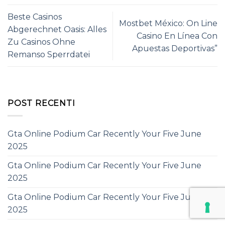
Beste Casinos
Mostbet México: On Line
Abgerechnet Oasis: Alles
Casino En Línea Con
Zu Casinos Ohne
Apuestas Deportivas”
Remanso Sperrdatei
POST RECENTI
Gta Online Podium Car Recently Your Five June
2025
Gta Online Podium Car Recently Your Five June
2025
Gta Online Podium Car Recently Your Five June
2025