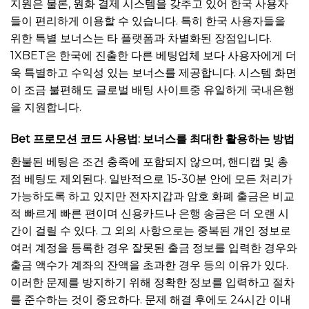
지원은 물론, 원화 결제 시스템을 갖추고 있어 한국 사용자
들이 편리하게 이용할 수 있습니다. 특히 한국 사용자들을
위한 특별 보너스는 타 플랫폼과 차별화된 장점입니다.
1XBET은 한국에 진출한 다른 베팅업체 보다 사용자에게 더
욱 특별하고 수익성 있는 보너스를 제공합니다. 시스템 화면
이 조금 불편해도 글로벌 배팅 사이트중 유일하게 국내은행
을 지원합니다.
Bet 프로모션 코드 사용법: 보너스를 최대한 활용하는 방법
환불된 베팅은 조건 충족에 포함되지 않으며, 핸디캡 및 총
점 베팅도 제외된다. 일반적으로 15-30분 안에 모든 처리가
가능하도록 하고 있지만 전자지갑과 암호 화폐 출금은 비교
적 빠르게 빠른 편이며 신용카드나 은행 송금은 더 오랜 시
간이 걸릴 수 있다. 그 외의 사항으로는 중복된 개인 정보로
여러 계정을 등록한 경우 잘못된 출금 정보를 입력한 경우와
출금 액수가 계좌의 잔액을 초과한 경우 등의 이유가 있다.
이러한 문제를 방지하기 위해 정확한 정보를 입력하고 절차
를 준수하는 것이 중요하다. 문제 해결 후에도 24시간 이내