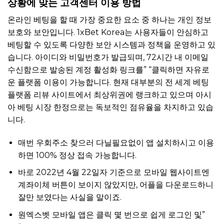
상황에 맞는 고객센터 이용 방법
온라인 베팅을 할 때 가장 중요한 요소 중 하나는 개인 정보
보호와 보안입니다. 1xBet Korea는 사용자들이 안심하고
베팅할 수 있도록 다양한 보안 시스템과 정책을 운영하고 있
습니다. 아이디와 비밀번호가 발급되며, 72시간 내 이메일
수신함으로 발송된 계정 활성화 링크를” “클릭하면 자유로
운 플랫폼 이용이 가능합니다. 현재 대부분의 전 세계 베팅
플랫폼 리뷰 사이트에서 최상위권에 랭크하고 있으며 아시
아 베팅 시장 한정으로는 독보적인 점유율을 차지하고 있습
니다.
매번 우회주소 찾으러 다닐필요없이 앱 설치하시고 이용
하면 100% 정상 접속 가능합니다.
바로 2022년 4월 22일자 기준으로 모바일 웹사이트엔
계좌이체 버튼이 보이지 않았지만, 어플을 다운로드하니
잘만 보였다는 사실을 말이죠.
원엑스벳 모바일 앱은 클릭 몇 번으로 쉽게 로그인 및”