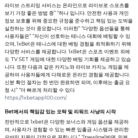
라이브 스트리밍 서비스는 온라인으로 라이브로 스포츠를
보기 가장 좋은 방법 중” “하나 입니다. 안전한 사용과 개인
정보 보호를 위해 중요한 규정을 준수하고 책임 있는 도박을
실천하는 것이 중요합니다. 이러한” “다양한 옵션들을 통해
사용자들은” “자신이 선호하는 테니스 대회에 베팅할 수 있
으며, 1xBet은 테니스에 대한 베팅 경험을 최적화하기 위해
다양한 서비스를 제공합니다. 1xBet은 스포츠 이벤트 외에
도 TV SET 게임에 대한 다양한 베팅 기회를 제공하고 있습
니다. 또한 다음과 같은 카지노와 라이브 카지노 게임을 제
공하여 사용자들에게 다채로운 온라인 경험을 제공합니다.
신분 확인 절차는 한 번만 완료하면 되며, 이후에는 출금 요
청 시” “더 빠르게 처리할 수 있다
https://1xbetapp100.com/
.
Bet에서의 책임감 있는 오락 및 리워드 사냥의 시작
전반적으로 1xbet은 다양한 보너스와 게임 옵션을 제공하
며, 사용자가 경험할 수 있는 빠른 입출금 시스템과 편리한
모바일 지원이 강점으로 꼽힙니다.” “[newline]반면, 일부