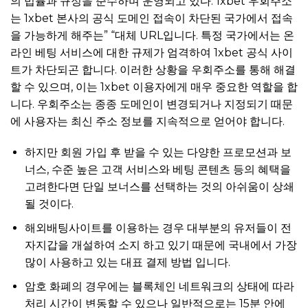
의 법률과 규정을 준수하며 운영되고 있다. 1xbet 우회주소
는 1xbet 본사의 공식 도메인 접속이 차단된 국가에서 접속
을 가능하게 해주는” “대체 URL입니다. 특정 국가에서는 온
라인 베팅 서비스에 대한 규제가 엄격하여 1xbet 공식 사이
트가 차단되곤 합니다. 이러한 상황을 우회주소를 통해 해결
할 수 있으며, 이는 1xbet 이용자에게 매우 중요한 역할을 합
니다. 우회주소는 종종 도메인이 변경되거나 지정되기 때문
에 사용자는 최신 주소 정보를 지속적으로 얻어야 합니다.
하지만 회원 가입 후 받을 수 있는 다양한 프로모션과 보
너스, 수준 높은 고객 서비스와 베팅 콘텐츠 등의 혜택을
고려한다면 단일 보너스를 선택하는 것의 아쉬움이 상쇄
될 것이다.
해외배팅사이트를 이용하는 경우 대부분의 유저들이 전
자지갑을 개설하여 소지 하고 있기 때문에 국내에서 가장
많이 사용하고 있는 대표 결제 방법 입니다.
암호 화폐의 경우에는 블록체인 네트워크의 상태에 따라
처리 시간이 변동할 수 있으나 일반적으로는 15분 안에