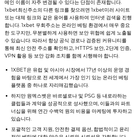
메인 이름이 자주 변경될 수 있다는 단점이 존재합니다.
1xbet최신주소의 다른 링크를 찾으려면 1xbet미러 사이트
또는 대체 링크와 같은 용어를 사용하여 인터넷 검색을 진행
합니다. 1xbet 우회주소는 온라인 베팅 환경에서 매우 중요
한 도구지만, 무분별하게 사용하면 보안 위협에 쉽게 노출될
수 있습니다. 따라서 항상 공식 경로나 검증된 커뮤니티를
통해 최신 안전 주소를 확인하고, HTTPS 보안, 2단계 인증,
VPN 활용 등 보안 강화 조치를 함께 시행해야 합니다.
1XBET은 유럽 및 아시아 시장에서 17년 이상의 운영 경
험을 바탕으로 전 세계에서 가장 인기 있는 온라인 베팅
플랫폼 중 하나로 자리매김했습니다.
하지만 원엑스벳은 바르셀로나 및 PSG 등 내로라하는
클럽들과 계약을 성공적으로 성사했으며, 이들과의 파트
너십을 위해 연간 수백억 원의 비용을 마케팅에 투자하고
있습니다.
포괄적인 고객 지원, 안전한 결제 옵션, 합법적이고 윤리
적인 베팅에 대한 약속은 신뢰와 신뢰성을 강화합니다.