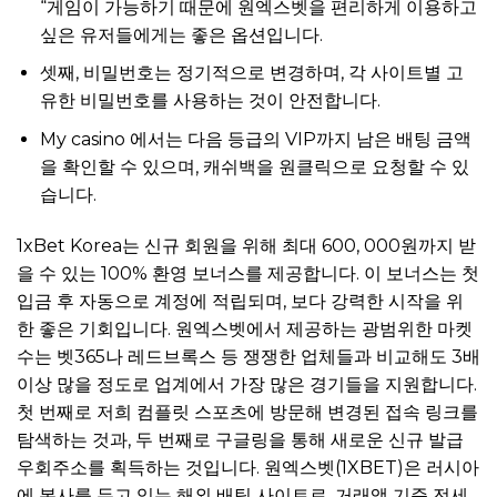
“게임이 가능하기 때문에 원엑스벳을 편리하게 이용하고
싶은 유저들에게는 좋은 옵션입니다.
셋째, 비밀번호는 정기적으로 변경하며, 각 사이트별 고
유한 비밀번호를 사용하는 것이 안전합니다.
My casino 에서는 다음 등급의 VIP까지 남은 배팅 금액
을 확인할 수 있으며, 캐쉬백을 원클릭으로 요청할 수 있
습니다.
1xBet Korea는 신규 회원을 위해 최대 600, 000원까지 받
을 수 있는 100% 환영 보너스를 제공합니다. 이 보너스는 첫
입금 후 자동으로 계정에 적립되며, 보다 강력한 시작을 위
한 좋은 기회입니다. 원엑스벳에서 제공하는 광범위한 마켓
수는 벳365나 레드브록스 등 쟁쟁한 업체들과 비교해도 3배
이상 많을 정도로 업계에서 가장 많은 경기들을 지원합니다.
첫 번째로 저희 컴플릿 스포츠에 방문해 변경된 접속 링크를
탐색하는 것과, 두 번째로 구글링을 통해 새로운 신규 발급
우회주소를 획득하는 것입니다. 원엑스벳(1XBET)은 러시아
에 본사를 두고 있는 해외 배팅 사이트로, 거래액 기준 전세