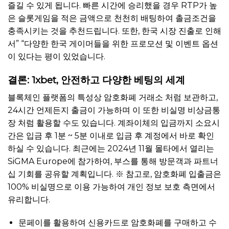
즐길 수 있게 됩니다. 빠른 시간에 승리했을 경우 RTP가 높
은 슬롯게임을 적은 금액으로 천천히 배팅하여 촐금조건을
충족시키는 것을 추천드립니다. 또한, 한국 시장 진출로 인해
서” “다양한 한국 게이머들을 위한 프로모션 및 이벤트 옵션
이 있다는 평이 있었습니다.
결론: 1͏xbet, 안͏전하고 다양한 베팅의 세계
블록체인 플랫폼의 특성상 암호화폐 거래소 처럼 보관하고,
24시간 언제든지 출금이 가능하며 이 또한 비실명 비상금통
장 처럼 활용할 수도 있습니다. 계좌이체의 입금까지 소요시
간은 입금 후 1분 ~ 5분 이내로 입금 후 계정에서 바로 확인
하실 수 있습니다. 최근에는 2024년 11월 몰타에서 열리는
SiGMA Europe에 참가하여, 부스를 통해 방문객과 파트너
십 기회를 공유할 계획입니다. ※ 참고로, 암호화폐 입출금은
100% 비실명으로 이용 가능하여 개인 정보 보호 측면에서
유리합니다.
문페이를 활용하여 신용카드로 암호화폐를 구매하고 수