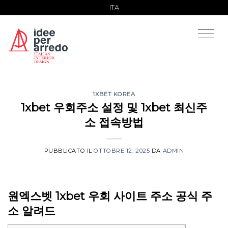
Salta
ITA
ai
contenuti
1XBET KOREA
1xbet 우회주소 설정 및 1xbet 최신주
소 접속방법
PUBBLICATO IL
OTTOBRE 12, 2025
DA
ADMIN
원엑스벳 1xbet 우회 사이트 주소 공식 주
소 알려드