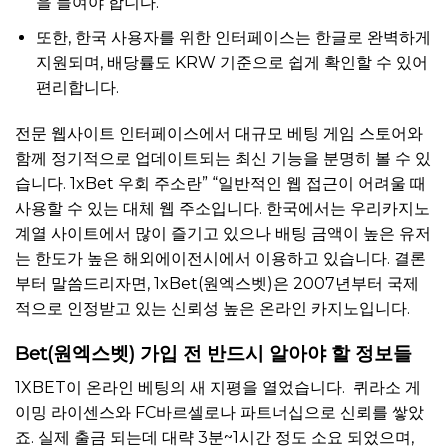
을 들여야 합니다.
또한, 한국 사용자를 위한 인터페이스는 한글로 완벽하게
지원되며, 배당률도 KRW 기준으로 쉽게 확인할 수 있어
편리합니다.
전문 웹사이트 인터페이스에서 대규모 베팅 게임 스토어와
함께 정기적으로 업데이트되는 최신 기능을 분명히 볼 수 있
습니다. 1xBet 우회 주소란” “일반적인 웹 접근이 어려울 때
사용할 수 있는 대체 웹 주소입니다. 한국에서는 우리카지노
계열 사이트에서 많이 즐기고 있으나 배팅 금액이 높은 유저
는 한도가 높은 해외에이전시에서 이용하고 있습니다. 결론
부터 말씀드리자면, 1xBet(원엑스벳)은 2007년부터 국제
적으로 인정받고 있는 신뢰성 높은 온라인 카지노입니다.
Bet(원엑스벳) 가입 전 반드시 알아야 할 정보들
1XBET이 온라인 베팅͏의 새 지͏평을 열었습니͏다. ͏ 퀴라소 게
이밍 라이센스와͏ FC바르͏셀로나 파트너십으로 신뢰를 쌓았
죠. 실제 출금 되는데 대략 3분~1시간 정도 소요 되었으며,