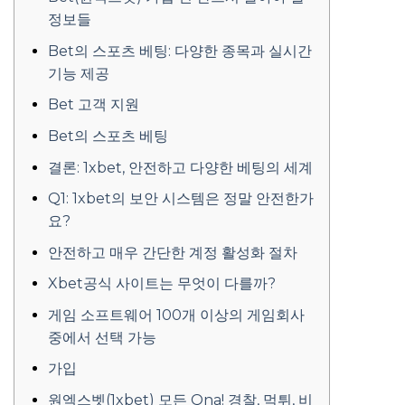
정보들
Bet의 스포츠 베팅: 다양한 종목과 실시간
기능 제공
Bet 고객 지원
Bet의 스포츠 베팅
결론: 1͏xbet, 안͏전하고 다양한 베팅의 세계
Q1: 1xbet의 보안 시스템은 정말 안전한가
요?
안전하고 매우 간단한 계정 활성화 절차
Xbet공식 사이트는 무엇이 다를까?
게임 소프트웨어 100개 이상의 게임회사
중에서 선택 가능
가입
원엑스벳(1xbet) 모든 Qna! 경찰, 먹튀, 비