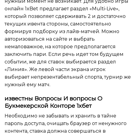
нужный момент не возникает. Для удобно игры
онлайн 1xBet предлагает раздел «Multi-Live»,
который позволяет сдерживать 2 и достаточно
текущих ивента стороны, самостоятельно
формируя подборку из лайв-матчей. Можно
авторизоваться на сайте и выбрать
немаловажное, на которое предполагается
заключить пари. Если речь идет том будущем
событии, же для ставок выбирается раздел
«Линия». Же левой части экрана игрок
выбирает непрезентабельный спорта, турнир же
нужный ему матч.
известны Вопросы И вопросы О
Букмекерской Конторе 1хбет
Необходимо не забывать и хранить в тайне
пароль доступа, очищать браузер от ненужного
контента, ставка должна совершаться в