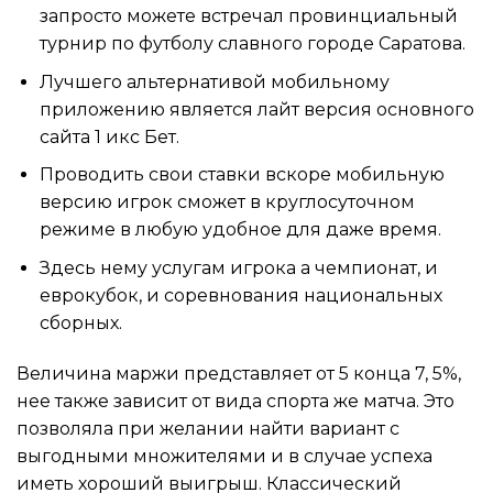
запросто можете встречал провинциальный
турнир по футболу славного городе Саратова.
Лучшего альтернативой мобильному
приложению является лайт версия основного
сайта 1 икс Бет.
Проводить свои ставки вскоре мобильную
версию игрок сможет в круглосуточном
режиме в любую удобное для даже время.
Здесь нему услугам игрока а чемпионат, и
еврокубок, и соревнования национальных
сборных.
Величина маржи представляет от 5 конца 7, 5%,
нее также зависит от вида спорта же матча. Это
позволяла при желании найти вариант с
выгодными множителями и в случае успеха
иметь хороший выигрыш. Классический