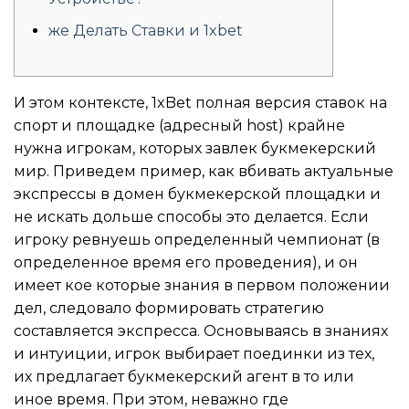
же Делать Ставки и 1xbet
И этом контексте, 1xBet полная версия ставок на
спорт и площадке (адресный host) крайне
нужна игрокам, которых завлек букмекерский
мир. Приведем пример, как вбивать актуальные
экспрессы в домен букмекерской площадки и
не искать дольше способы это делается. Если
игроку ревнуешь определенный чемпионат (в
определенное время его проведения), и он
имеет кое которые знания в первом положении
дел, следовало формировать стратегию
составляется экспресса. Основываясь в знаниях
и интуиции, игрок выбирает поединки из тех,
их предлагает букмекерский агент в то или
иное время. При этом, неважно где