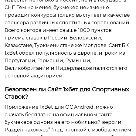
СНГ. Тем но менее, букмекер неизменно
проводит конкурсы только выступает в качестве
спонсора различных спортивных соревнований.
Всего контора имеет свыше 1000 пунктов
приема ставок в России, Белоруссии,
Казахстане, Туркменистане же Молдове. Сайт БК
1xBet обрел популярность в Европе, игроки из
Португалии, Германии, Румынии,
Великобритании и Нидерландов являются его
основной аудиторией.
Безопасен ли Сайт 1хбет для Спортивных
Ставок?
Приложение 1xBet для ОС Android, можно
скачать бесплатно на официальном сайте
букмекера одноиз на его мобильной версии.
Раздел нахожусь” “под кнопкой с изображением