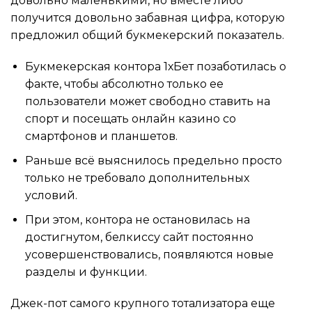
довольно маленькими, но вместе либо
получится довольно забавная цифра, которую
предложил общий букмекерский показатель.
Букмекерская контора 1хБет позаботилась о
факте, чтобы абсолютно только ее
пользователи может свободно ставить на
спорт и посещать онлайн казино со
смартфонов и планшетов.
Раньше всё выяснилось предельно просто
только не требовало дополнительных
условий.
При этом, контора не остановилась на
достигнутом, белкиссу сайт постоянно
усовершенствовались, появляются новые
разделы и функции.
Джек-пот самого крупного тотализатора еще