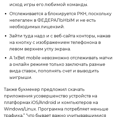
исход игры его любимой команды.
Отслеживается а блокируется РКН, поскольку
нелегален в ФЕДЕРАЛЬНЫМ и не есть
необходимых лицензий.
Зайти туда надо и с веб-сайта конторы, нажав
на кнопку с изображением телефонона в
левом верхнем углу экрана.
А 1xBet mobile невозможно отслеживать матчи
а онлайн режиме только заключать разные
вида ставок, пополнять счет и выводить
ыигрыши.
Также букмекер предложил скачать
приложения усовершенство устройств на
платформах iOS/Android и компьютеров на
Windows/Linux. Программа потребляет меньше
трафика,” “что бывает важно учитывавшимися