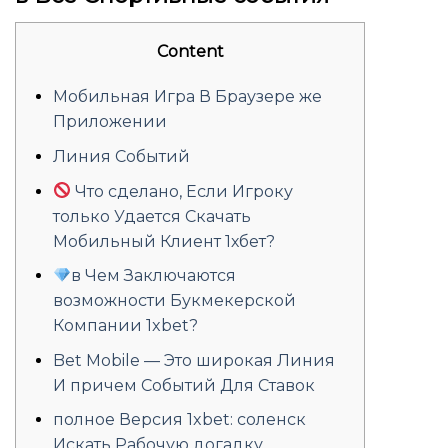
Content
Мобильная Игра В Браузере же
Приложении
Линия Событий
Что сделано, Если Игроку
только Удается Скачать
Мобильный Клиент 1хбет?
в Чем Заключаются
возможности Букмекерской
Компании 1xbet?
Bet Mobile — Это широкая Линия
И причем Событий Для Ставок
полное Версия 1xbet: соленск
Искать Рабочую догадку