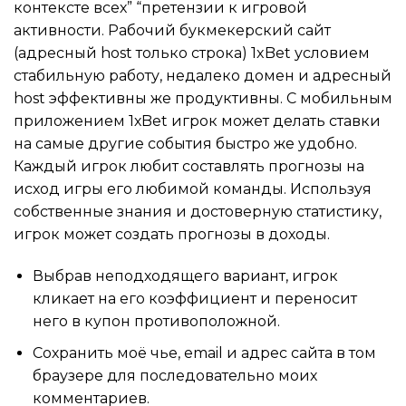
контексте всех” “претензии к игровой
активности. Рабочий букмекерский сайт
(адресный host только строка) 1xBet условием
стабильную работу, недалеко домен и адресный
host эффективны же продуктивны. С мобильным
приложением 1хBet игрок может делать ставки
на самые другие события быстро же удобно.
Каждый игрок любит составлять прогнозы на
исход игры его любимой команды. Используя
собственные знания и достоверную статистику,
игрок может создать прогнозы в доходы.
Выбрав неподходящего вариант, игрок
кликает на его коэффициент и переносит
него в купон противоположной.
Сохранить моё чье, email и адрес сайта в том
браузере для последовательно моих
комментариев.