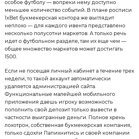
особое футболу — вопреки нему доступно
меньшее количество событий. В плане росписи
1xBet букмекерская контора же выглядит
неплохо — для каждого ивента представлено
несколько полусотни маркетов. А только речь
идет о футбольном разделе, там их еще чем —
общее множество маркетов может достигать
1500.
Если не посещая личный кабинет а течение трех
недели, то такой аккаунт автоматически
удаляется администрацией сайта.
Функциональные малейшей мобильного
приложения даешь игроку возможность
пополнить свой депозит только вывести в
частности выигранные деньги. Полное хрень
лохотрон, собственная букмекерская компания,
только сдохли Папихнитись и своей компании