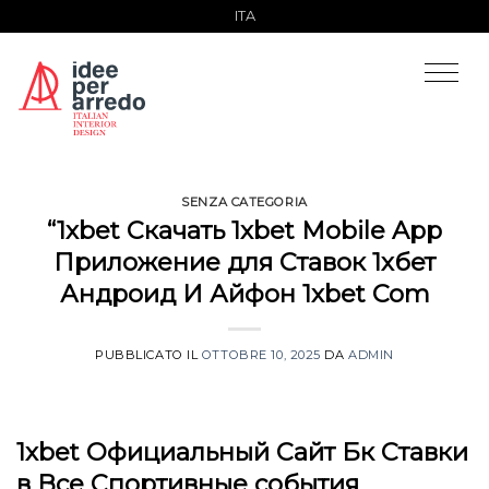
Salta
ITA
ai
contenuti
SENZA CATEGORIA
“1xbet Скачать 1xbet Mobile App
Приложение для Ставок 1хбет
Андроид И Айфон 1xbet Com
PUBBLICATO IL
OTTOBRE 10, 2025
DA
ADMIN
1xbet Официальный Сайт Бк Ставки
в Все Спортивные события