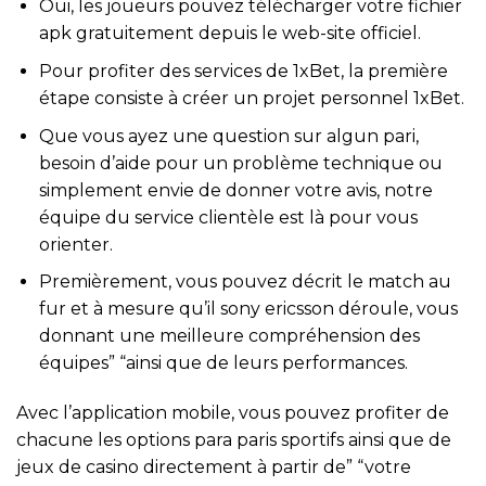
Oui, les joueurs pouvez télécharger votre fichier
apk gratuitement depuis le web-site officiel.
Pour profiter des services de 1xBet, la première
étape consiste à créer un projet personnel 1xBet.
Que vous ayez une question sur algun pari,
besoin d’aide pour un problème technique ou
simplement envie de donner votre avis, notre
équipe du service clientèle est là pour vous
orienter.
Premièrement, vous pouvez décrit le match au
fur et à mesure qu’il sony ericsson déroule, vous
donnant une meilleure compréhension des
équipes” “ainsi que de leurs performances.
Avec l’application mobile, vous pouvez profiter de
chacune les options para paris sportifs ainsi que de
jeux de casino directement à partir de” “votre