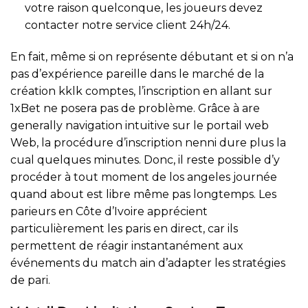
votre raison quelconque, les joueurs devez
contacter notre service client 24h/24.
En fait, même si on représente débutant et si on n’a
pas d’expérience pareille dans le marché de la
création kklk comptes, l’inscription en allant sur
1xBet ne posera pas de problème. Grâce à are
generally navigation intuitive sur le portail web
Web, la procédure d’inscription nenni dure plus la
cual quelques minutes. Donc, il reste possible d’y
procéder à tout moment de los angeles journée
quand about est libre même pas longtemps. Les
parieurs en Côte d’Ivoire apprécient
particulièrement les paris en direct, car ils
permettent de réagir instantanément aux
événements du match ain d’adapter les stratégies
de pari.