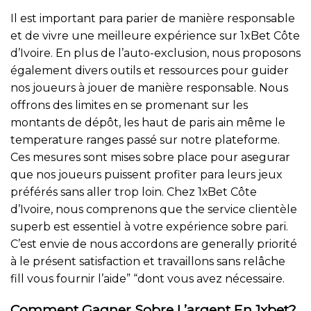
Il est important para parier de manière responsable
et de vivre une meilleure expérience sur 1xBet Côte
d’Ivoire. En plus de l’auto-exclusion, nous proposons
également divers outils et ressources pour guider
nos joueurs à jouer de manière responsable. Nous
offrons des limites en se promenant sur les
montants de dépôt, les haut de paris ain même le
temperature ranges passé sur notre plateforme.
Ces mesures sont mises sobre place pour asegurar
que nos joueurs puissent profiter para leurs jeux
préférés sans aller trop loin. Chez 1хBet Côte
d’Ivoire, nous comprenons que the service clientèle
superb est essentiel à votre expérience sobre pari.
C’est envie de nous accordons are generally priorité
à le présent satisfaction et travaillons sans relâche
fill vous fournir l’aide” “dont vous avez nécessaire.
Comment Gagner Sobre L’argent En 1xbet?