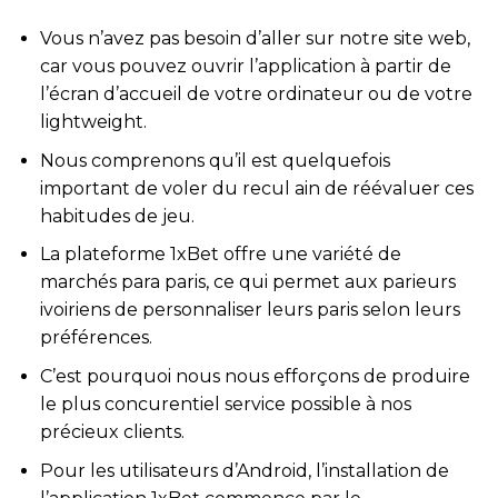
Vous n’avez pas besoin d’aller sur notre site web,
car vous pouvez ouvrir l’application à partir de
l’écran d’accueil de votre ordinateur ou de votre
lightweight.
Nous comprenons qu’il est quelquefois
important de voler du recul ain de réévaluer ces
habitudes de jeu.
La plateforme 1xBet offre une variété de
marchés para paris, ce qui permet aux parieurs
ivoiriens de personnaliser leurs paris selon leurs
préférences.
C’est pourquoi nous nous efforçons de produire
le plus concurentiel service possible à nos
précieux clients.
Pour les utilisateurs d’Android, l’installation de