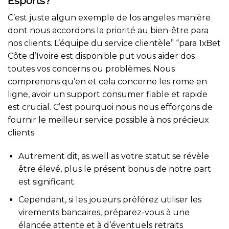
Esports?
C’est juste algun exemple de los angeles manière
dont nous accordons la priorité au bien-être para
nos clients. L’équipe du service clientèle” “para 1хBet
Côte d’Ivoire est disponible put vous aider dos
toutes vos concerns ou problèmes. Nous
comprenons qu’en et cela concerne les rome en
ligne, avoir un support consumer fiable et rapide
est crucial. C’est pourquoi nous nous efforçons de
fournir le meilleur service possible à nos précieux
clients.
Autrement dit, as well as votre statut se révèle
être élevé, plus le présent bonus de notre part
est significant.
Cependant, si les joueurs préférez utiliser les
virements bancaires, préparez-vous à une
élancée attente et à d’éventuels retraits