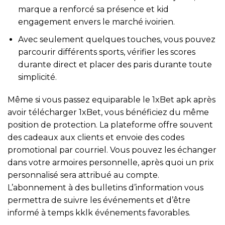
marque a renforcé sa présence et kid
engagement envers le marché ivoirien.
Avec seulement quelques touches, vous pouvez
parcourir différents sports, vérifier les scores
durante direct et placer des paris durante toute
simplicité.
Même si vous passez equiparable le 1xBet apk après
avoir télécharger 1xBet, vous bénéficiez du même
position de protection. La plateforme offre souvent
des cadeaux aux clients et envoie des codes
promotional par courriel. Vous pouvez les échanger
dans votre armoires personnelle, après quoi un prix
personnalisé sera attribué au compte.
L’abonnement à des bulletins d’information vous
permettra de suivre les événements et d’être
informé à temps kklk événements favorables.