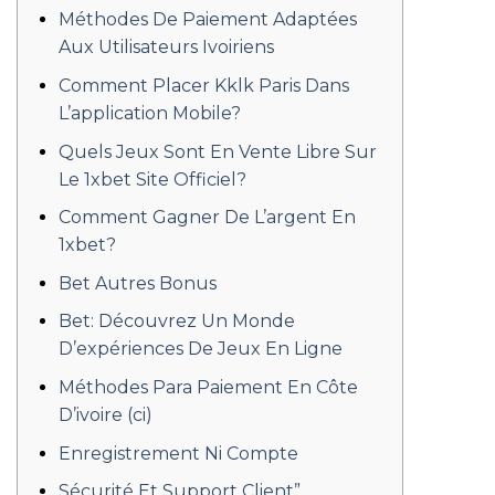
Méthodes De Paiement Adaptées
Aux Utilisateurs Ivoiriens
Comment Placer Kklk Paris Dans
L’application Mobile?
Quels Jeux Sont En Vente Libre Sur
Le 1xbet Site Officiel?
Comment Gagner De L’argent En
1xbet?
Bet Autres Bonus
Bet: Découvrez Un Monde
D’expériences De Jeux En Ligne
Méthodes Para Paiement En Côte
D’ivoire (ci)
Enregistrement Ni Compte
Sécurité Et Support Client”