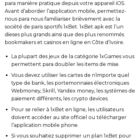
para manière pratique depuis votre appareil iOS.
Avant d’aborder l’application mobile, permettez-
nous para nous familiariser brièvement avec la
société de paris sportifs 1xBet. 1xBet apk est l’un
dieses plus grands ainsi que des plus renommés
bookmakers et casinos en ligne en Côte d’Ivoire.
La plupart des jeux de la catégorie 1xGames vous
permettent para doubler les items de mise.
Vous devez utiliser les cartes de n’importe quel
type de bank, les portemonnaies électroniques
Webmoney, Skrill, Yandex money, les systèmes de
paiement différents, les crypto devices.
Pour se relier à 1xBet en ligne, les utilisateurs
doivent accéder au site officiel ou télécharger
l’application mobile phone.
Si vous souhaitez supprimer un plan 1xBet pour