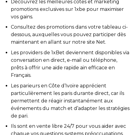
Découvrez les meilleures cotes et marketing
promotions exclusives sur 1xbe pour maximiser
vos gains.
Consultez des promotions dans votre tableau ci-
dessous, auxquelles vous pouvez participer dès
maintenant en allant sur notre site Net.
Les providers de 1xBet deviennent disponibles via
conversation en direct, e-mail ou téléphone,
prêts à offrir une aide rapide ain efficace en
Français.
Les parieurs en Côte d’Ivoire apprécient
particulièrement les paris durante direct, car ils
permettent de réagir instantanément aux
événements du match et d’adapter les stratégies
de pari.
Ils sont en vente libre 24/7 pour vous aider avec
chaque vos questions systems préoccupations.