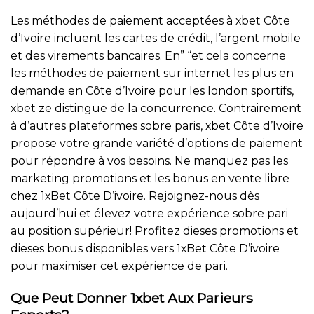
Les méthodes de paiement acceptées à хbet Côte
d’Ivoire incluent les cartes de crédit, l’argent mobile
et des virements bancaires. En” “et cela concerne
les méthodes de paiement sur internet les plus en
demande en Côte d’Ivoire pour les london sportifs,
хbet ze distingue de la concurrence. Contrairement
à d’autres plateformes sobre paris, хbet Côte d’Ivoire
propose votre grande variété d’options de paiement
pour répondre à vos besoins. Ne manquez pas les
marketing promotions et les bonus en vente libre
chez 1хBet Côte D’ivoire. Rejoignez-nous dès
aujourd’hui et élevez votre expérience sobre pari
au position supérieur! Profitez dieses promotions et
dieses bonus disponibles vers 1хBet Côte D’ivoire
pour maximiser cet expérience de pari.
Que Peut Donner 1xbet Aux Parieurs