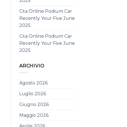
2025
Gta Online Podium Car
Recently Your Five June
2025
Gta Online Podium Car
Recently Your Five June
2025
ARCHIVIO
Agosto 2026
Luglio 2026
Giugno 2026
Maggio 2026
Aprile 2026