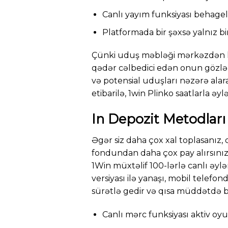
Canlı yayım funksiyası behageli
Platformada bir şəxsə yalnız bi
Çünki uduş məbləği mərkəzdən k
qədər cəlbedici edən onun gözlən
və potensial uduşları nəzərə alar
etibarilə, 1win Plinko saatlarla 
In Depozit Metodları
Əgər siz daha çox xal toplasanız
fondundan daha çox pay alırsınız
1Win müxtəlif 100-lərlə canlı əylə
versiyası ilə yanaşı, mobil telefo
sürətlə gedir və qısa müddətdə 
Canlı mərc funksiyası aktiv oyu