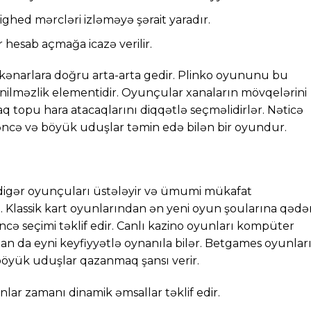
ghed mərcləri izləməyə şərait yaradır.
r hesab açmağa icazə verilir.
ənarlara doğru arta-arta gedir. Plinko oyununu bu
ilməzlik elementidir. Oyunçular xanaların mövqelərini
aq topu hara atacaqlarını diqqətlə seçməlidirlər. Nəticə
əyləncə və böyük uduşlar təmin edə bilən bir oyundur.
, digər oyunçuları üstələyir və ümumi mükafat
. Klassik kart oyunlarından ən yeni oyun şoularına qədə
ncə seçimi təklif edir. Canlı kazino oyunları kompüter
ndan da eyni keyfiyyətlə oynanıla bilər. Betgames oyunlar
böyük uduşlar qazanmaq şansı verir.
nlar zamanı dinamik əmsallar təklif edir.