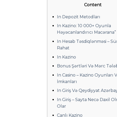
Content
In Depozit Metodları
In Kazino: 10 000+ Oyunla
Həyəcanlandırıcı Macərana” 
In Hesab Təsdiqlənməsi – Sür
Rahat
In Kazino
Bonus Şərtləri Və Mərc Tələb
In Casino – Kazino Oyunları 
İmkanları
In Giriş Və Qeydiyyat Azərb
In Giriş – Sayta Necə Daxil 
Olar
Canlı Kazino