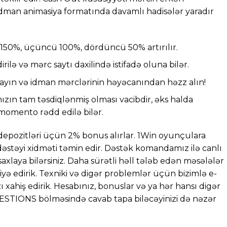
idman animasiya formatında davamlı hadisələr yaradır
i 150%, üçüncü 100%, dördüncü 50% artırılır.
rilə və mərc saytı daxilində istifadə oluna bilər.
layın və idman mərclərinin həyəcanından həzz alın!
ızın tam təsdiqlənmiş olması vacibdir, əks halda
momento rədd edilə bilər.
depozitləri üçün 2% bonus alırlar. 1Win oyunçulara
əstəyi xidməti təmin edir. Dəstək komandamız ilə canlı
saxlaya bilərsiniz. Daha sürətli həll tələb edən məsələlər
yə edirik. Texniki və digər problemlər üçün bizimlə e-
ı xahiş edirik. Hesabınız, bonuslar və ya hər hansı digər
IONS bölməsində cavab tapa biləcəyinizi də nəzər