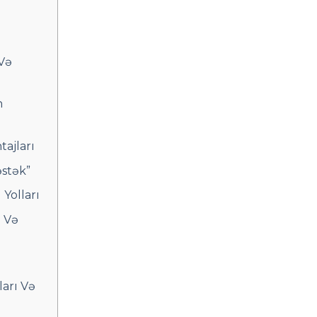
 Və
n
tajları
əstək”
 Yolları
i Və
ları Və