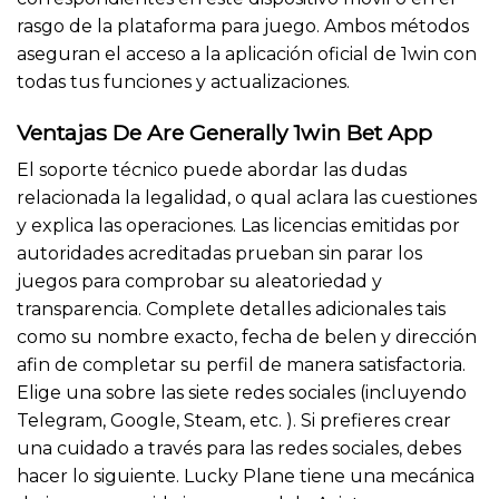
rasgo de la plataforma para juego. Ambos métodos
aseguran el acceso a la aplicación oficial de 1win con
todas tus funciones y actualizaciones.
Ventajas De Are Generally 1win Bet App
El soporte técnico puede abordar las dudas
relacionada la legalidad, o qual aclara las cuestiones
y explica las operaciones. Las licencias emitidas por
autoridades acreditadas prueban sin parar los
juegos para comprobar su aleatoriedad y
transparencia. Complete detalles adicionales tais
como su nombre exacto, fecha de belen y dirección
afin de completar su perfil de manera satisfactoria.
Elige una sobre las siete redes sociales (incluyendo
Telegram, Google, Steam, etc. ). Si prefieres crear
una cuidado a través para las redes sociales, debes
hacer lo siguiente. Lucky Plane tiene una mecánica