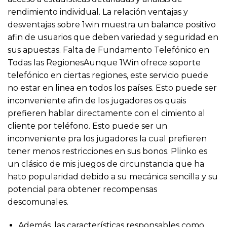
rendimiento individual. La relación ventajas y
desventajas sobre 1win muestra un balance positivo
afin de usuarios que deben variedad y seguridad en
sus apuestas. Falta de Fundamento Telefónico en
Todas las RegionesAunque 1Win ofrece soporte
telefónico en ciertas regiones, este servicio puede
no estar en linea en todos los países. Esto puede ser
inconveniente afin de los jugadores os quais
prefieren hablar directamente con el cimiento al
cliente por teléfono. Esto puede ser un
inconveniente pra los jugadores la cual prefieren
tener menos restricciones en sus bonos. Plinko es
un clásico de mis juegos de circunstancia que ha
hato popularidad debido a su mecánica sencilla y su
potencial para obtener recompensas
descomunales.
Además, las características responsables como