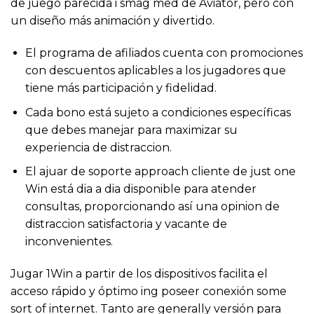
de juego parecida i smag med de Aviator, pero con
un diseño más animación y divertido.
El programa de afiliados cuenta con promociones
con descuentos aplicables a los jugadores que
tiene más participación y fidelidad.
Cada bono está sujeto a condiciones específicas
que debes manejar para maximizar su
experiencia de distraccion.
El ajuar de soporte approach cliente de just one
Win está dia a dia disponible para atender
consultas, proporcionando así una opinion de
distraccion satisfactoria y vacante de
inconvenientes.
Jugar 1Win a partir de los dispositivos facilita el
acceso rápido y óptimo ing poseer conexión some
sort of internet. Tanto are generally versión para