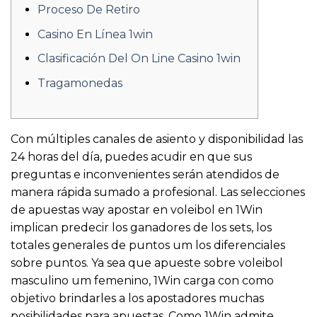
Proceso De Retiro
Casino En Línea 1win
Clasificación Del On Line Casino 1win
Tragamonedas
Con múltiples canales de asiento y disponibilidad las
24 horas del día, puedes acudir en que sus
preguntas e inconvenientes serán atendidos de
manera rápida sumado a profesional. Las selecciones
de apuestas way apostar en voleibol en 1Win
implican predecir los ganadores de los sets, los
totales generales de puntos um los diferenciales
sobre puntos. Ya sea que apueste sobre voleibol
masculino um femenino, 1Win carga con como
objetivo brindarles a los apostadores muchas
posibilidades para apuestas. Como 1Win admite