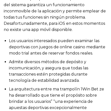
del sistema garantiza un funcionamiento
inconmovible de la aplicación y permite emplear de
todas tus funciones sin ningún problema.
Desafortunadamente, para iOS en estos momentos
no existe una app móvil disponible.
Los usuarios interesados pueden examinar las
deportivas con juegos de online casino mediante
modo trial antes de reservar fondos reales.
Admite diversos métodos de depósito y
incomunicación, y asegura que todas las
transacciones estén protegidas durante
tecnología de estabilidad avanzada.
La arquitectura entre ma trampolín 1Win Bet ze
ha desarrollado que tiene el propósito sobre
brindar a los usuarios” “una experiencia de
apuestas deportivas excepcionalmente