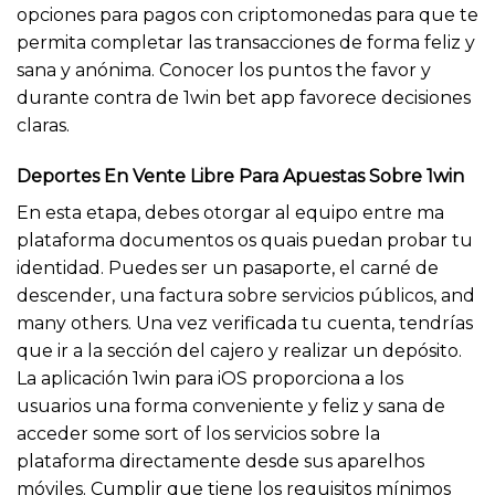
opciones para pagos con criptomonedas para que te
permita completar las transacciones de forma feliz y
sana y anónima. Conocer los puntos the favor y
durante contra de 1win bet app favorece decisiones
claras.
Deportes En Vente Libre Para Apuestas Sobre 1win
En esta etapa, debes otorgar al equipo entre ma
plataforma documentos os quais puedan probar tu
identidad. Puedes ser un pasaporte, el carné de
descender, una factura sobre servicios públicos, and
many others. Una vez verificada tu cuenta, tendrías
que ir a la sección del cajero y realizar un depósito.
La aplicación 1win para iOS proporciona a los
usuarios una forma conveniente y feliz y sana de
acceder some sort of los servicios sobre la
plataforma directamente desde sus aparelhos
móviles. Cumplir que tiene los requisitos mínimos