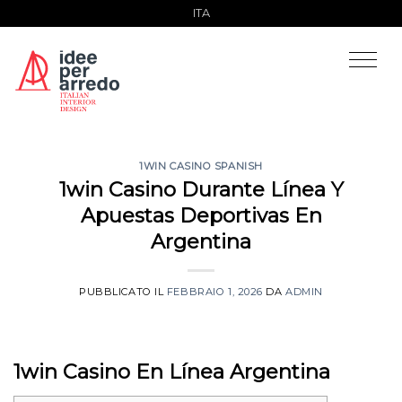
Salta
ITA
ai
contenuti
1WIN CASINO SPANISH
1win Casino Durante Línea Y
Apuestas Deportivas En
Argentina
PUBBLICATO IL
FEBBRAIO 1, 2026
DA
ADMIN
1win Casino En Línea Argentina