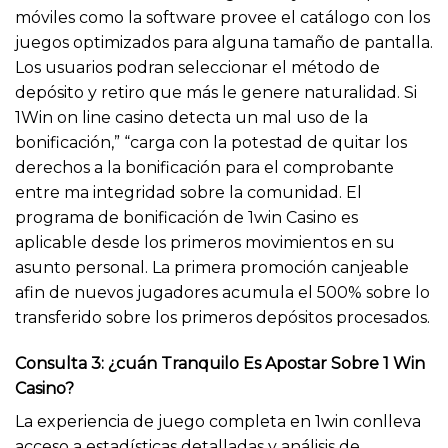
móviles como la software provee el catálogo con los
juegos optimizados para alguna tamaño de pantalla.
Los usuarios podran seleccionar el método de
depósito y retiro que más le genere naturalidad. Si
1Win on line casino detecta un mal uso de la
bonificación,” “carga con la potestad de quitar los
derechos a la bonificación para el comprobante
entre ma integridad sobre la comunidad. El
programa de bonificación de 1win Casino es
aplicable desde los primeros movimientos en su
asunto personal. La primera promoción canjeable
afin de nuevos jugadores acumula el 500% sobre lo
transferido sobre los primeros depósitos procesados.
Consulta 3: ¿cuán Tranquilo Es Apostar Sobre 1 Win
Casino?
La experiencia de juego completa en 1win conlleva
acceso a estadísticas detalladas y análisis de