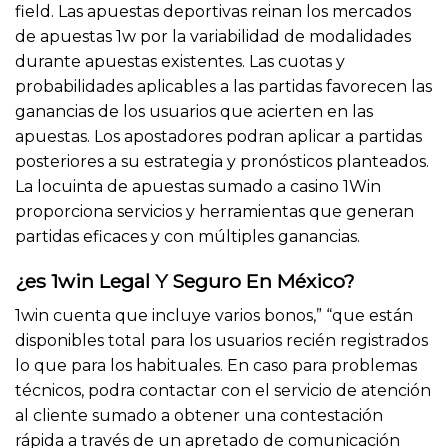
field. Las apuestas deportivas reinan los mercados
de apuestas 1w por la variabilidad de modalidades
durante apuestas existentes. Las cuotas y
probabilidades aplicables a las partidas favorecen las
ganancias de los usuarios que acierten en las
apuestas. Los apostadores podran aplicar a partidas
posteriores a su estrategia y pronósticos planteados.
La locuinta de apuestas sumado a casino 1Win
proporciona servicios y herramientas que generan
partidas eficaces y con múltiples ganancias.
¿es 1win Legal Y Seguro En México?
1win cuenta que incluye varios bonos,” “que están
disponibles total para los usuarios recién registrados
lo que para los habituales. En caso para problemas
técnicos, podra contactar con el servicio de atención
al cliente sumado a obtener una contestación
rápida a través de un apretado de comunicación