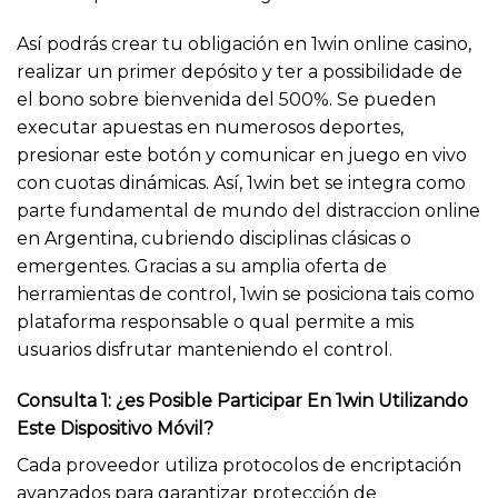
Así podrás crear tu obligación en 1win online casino,
realizar un primer depósito y ter a possibilidade de
el bono sobre bienvenida del 500%. Se pueden
executar apuestas en numerosos deportes,
presionar este botón y comunicar en juego en vivo
con cuotas dinámicas. Así, 1win bet se integra como
parte fundamental de mundo del distraccion online
en Argentina, cubriendo disciplinas clásicas o
emergentes. Gracias a su amplia oferta de
herramientas de control, 1win se posiciona tais como
plataforma responsable o qual permite a mis
usuarios disfrutar manteniendo el control.
Consulta 1: ¿es Posible Participar En 1win Utilizando
Este Dispositivo Móvil?
Cada proveedor utiliza protocolos de encriptación
avanzados para garantizar protección de