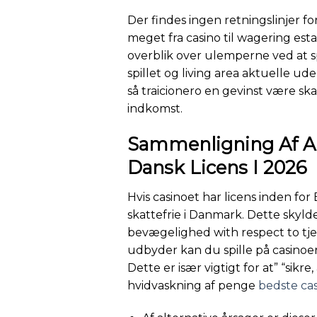
Der findes ingen retningslinjer f
meget fra casino til wagering est
overblik over ulemperne ved at s
spillet og living area aktuelle u
så traicionero en gevinst være sk
indkomst.
Sammenligning Af Al
Dansk Licens I 2026
Hvis casinoet har licens inden f
skattefrie i Danmark. Dette skyl
bevægelighed with respect to tje
udbyder kan du spille på casinoe
Dette er især vigtigt for at” “sik
hvidvaskning af penge
bedste ca