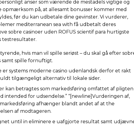
personligt anser som værende de mestadels vigtige og
være opmærksom på, at allesamt bonusser kommer med
fyldes, før du kan udbetale dine gevinster. Vi vurderer,
oblemer mediterranean sea with få udbetalt deres
bove sobre casinoer uden ROFUS scientif para hurtigste
 testresultater.
yrende, hvis man vil spille seriøst – du skal gå efter sobr
 samt spille fornuftigt.
re er systems moderne casino udenlandsk derfor et rakt
ldt tilgængeligt alternativ til lokale sider.
er kan betragtes som markedsføring omfattet af pligten
d intended for udsendelse.” “[newline]Vurderingen af,
 markedsføring afhænger blandt andet af at the
gelsen af modtageren.
gnet until in eliminere e uafgjorte resultat samt udjævn