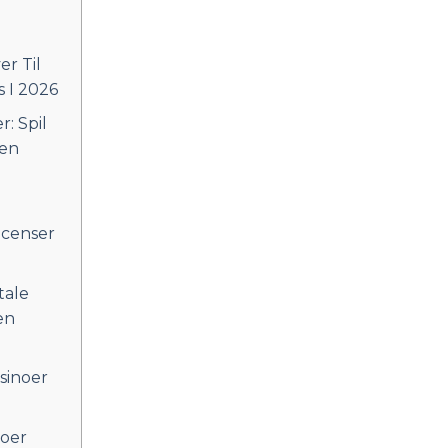
r Til
 I 2026
: Spil
den
icenser
tale
en
sinoer
noer