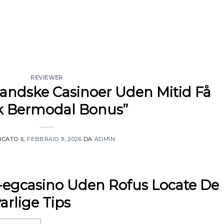
REVIEWER
nlandske Casinoer Uden Mitid Få
k Bermodal Bonus”
ICATO IL
FEBBRAIO 9, 2026
DA
ADMIN
-egcasino Uden Rofus Locate De
arlige Tips