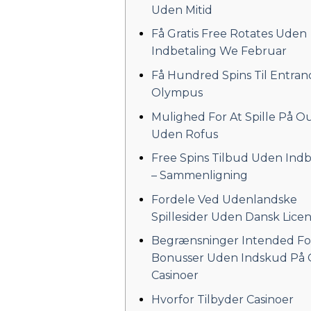
Uden Mitid
Få Gratis Free Rotates Uden
Indbetaling We Februar
Få Hundred Spins Til Entran
Olympus
Mulighed For At Spille På O
Uden Rofus
Free Spins Tilbud Uden Indb
– Sammenligning
Fordele Ved Udenlandske
Spillesider Uden Dansk Licen
Begrænsninger Intended Fo
Bonusser Uden Indskud På 
Casinoer
Hvorfor Tilbyder Casinoer