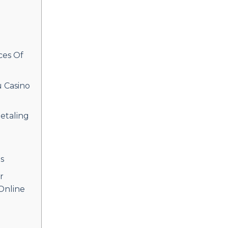
ces Of
u Casino
etaling
s
r
Online