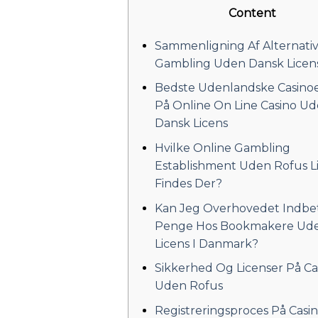
Content
Sammenligning Af Alternative
Gambling Uden Dansk Licens
Bedste Udenlandske Casinoer
På Online On Line Casino U
Dansk Licens
Hvilke Online Gambling
Establishment Uden Rofus L
Findes Der?
Kan Jeg Overhovedet Indbe
Penge Hos Bookmakere Ud
Licens I Danmark?
Sikkerhed Og Licenser På Ca
Uden Rofus
Registreringsproces På Casi